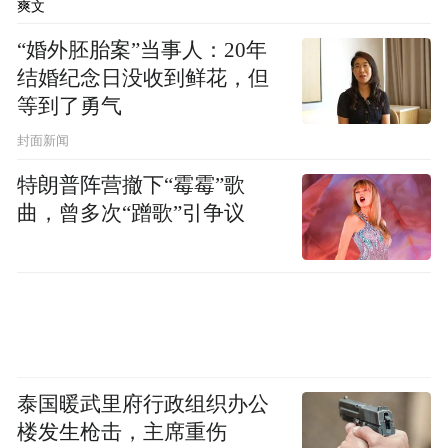
爽文
“婚外胚胎案”当事人：20年
结婚纪念日没收到鲜花，但
等到了勇气
封面新闻
特朗普阵营撤下“霉霉”歌
曲，曾多次“蹭歌”引争议
泰国暖武里府行政组织办公
楼发生枪击，主席重伤