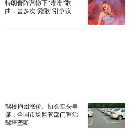
特朗普阵营撤下“霉霉”歌
曲，曾多次“蹭歌”引争议
驾校抱团涨价、协会牵头串
谋，全国市场监管部门整治
驾培垄断