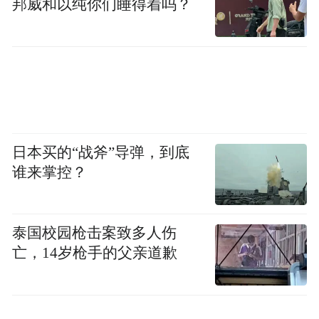
邦威和以纯你们睡得着吗？
日本买的“战斧”导弹，到底
谁来掌控？
泰国校园枪击案致多人伤
亡，14岁枪手的父亲道歉