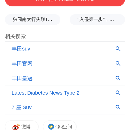
独闯南太行失联14天的女子已确认遇难，遗体在悬崖被找到
“入侵第一步”，与特朗普关系密切美企被曝强闯格陵兰岛