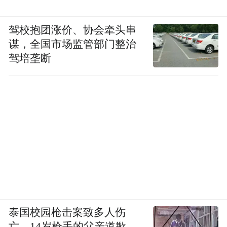
驾校抱团涨价、协会牵头串
谋，全国市场监管部门整治
驾培垄断
泰国校园枪击案致多人伤
亡，14岁枪手的父亲道歉