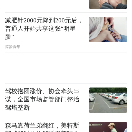
减肥针2000元降到200元后，
普通人开始共享这张“明星
脸”
惊蛰青年
驾校抱团涨价、协会牵头串
谋，全国市场监管部门整治
驾培垄断
森马靠荷兰弟翻红，美特斯