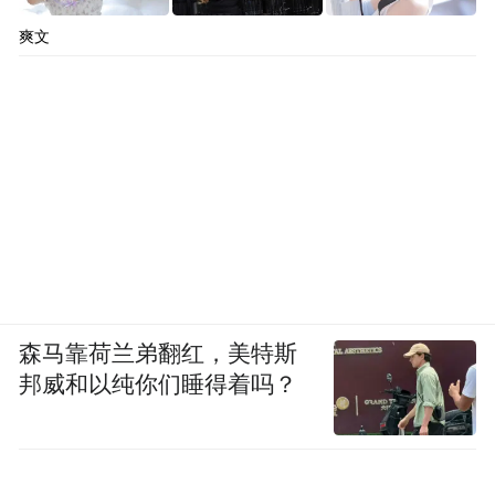
爽文
森马靠荷兰弟翻红，美特斯
邦威和以纯你们睡得着吗？