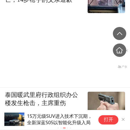
泰国暖武里府行政组织办公
楼发生枪击，主席重伤
15万元级SUV进入技术下沉期，
全
打开
全新深蓝S05以智能化升级入局
8