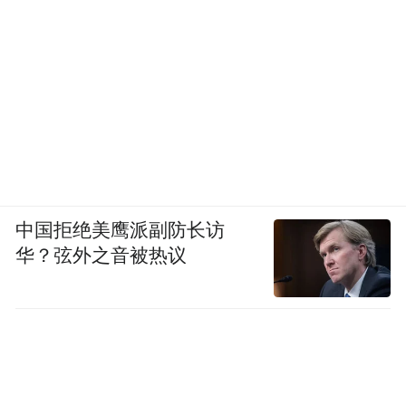
针对此前被低估的智能化领域，全新奔驰纯
电GLC作出了有力回应。奔驰与中国一流的
智能驾驶科技公司Momenta共同研发的最新
城区及高速领航辅助驾驶系统，上市即实现
“全国都能开”，并将在年内实现全新世界模
型上车，达成“车位到车位”的连贯体验。其
首创的“人机共驾”理念，强调驾驶员的主导
中国拒绝美鹰派副防长访
与系统的从容辅助，是更契合成熟驾驶者使
华？弦外之音被热议
用习惯的解决方案。