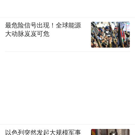
AIRMATIC空气悬挂与ADS+自适应连续可调
最危险信号出现！全球能源
减振系统增强版配合双向4.5度后轮主动转向
大动脉岌岌可危
系统，让这款车在舒适与灵活的两端都触到
越级的门槛。后轮主动转向让新车的转弯直
径从12.3米压缩至11.3米，虽然加长轴距后车
身长度接近5米，依然延续了GLC级SUV灵动
的驾控体验。
以色列突然发起大规模军事