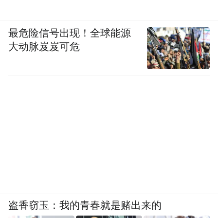
全新奔驰纯电GLC SUV没有选择成为某个单
科状元，而是力求成为一名门门优秀的全能
最危险信号出现！全球能源
选手。它用S级的舒适、头部的智能、扎实的
大动脉岌岌可危
三电和固若金汤的安全标准，为豪华纯电
SUV市场树立了一个“全面”的新坐标。
从29.99万元起的价格锚点到33.98万元的全能
主力之选，再到38.88万元的旗舰6座布局，
三款车型以清晰的梯度，回应了不同用户对
一台豪华纯电SUV的期待。对于那些在眼花
缭乱的参数之外，依然看重长期价值与深层
信赖的消费者而言，用“奔驰标准”具象化的
“全面之选”，此刻已经到来。
盗香窃玉：我的青春就是赌出来的
(本文章版权归凤凰网所有，未经授权，不得转载)