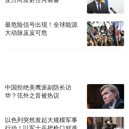
亚方向发射任何装备
新车上市前，全新奔驰纯电GLC SUV经历了
最危险信号出现！全球能源
超230次实车碰撞测试，仅在中国市场就动用
大动脉岌岌可危
超65辆实车、完成近80次本土碰撞，行业罕
见。
中国拒绝美鹰派副防长访
华？弦外之音被热议
以色列突然发起大规模军事
行动！以军士兵把枪口对准