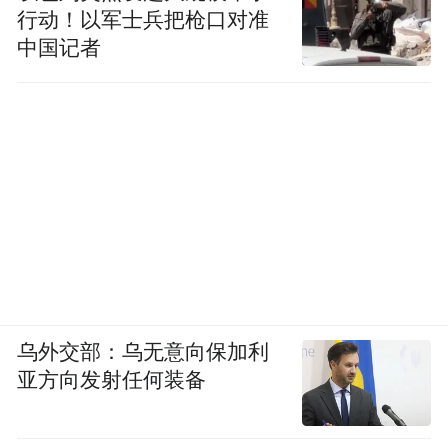
行动！以军士兵把枪口对准
中国记者
更关键的是，奔驰研发团队针对中国路况进
行了深度专属调校，新车配备中国市场专属
的液压衬套与整车底盘标定，在80余项主客
观测试的锤炼下，实现了“钢悬胜似空悬”的
乌外交部：乌无意向保加利
亚方向发射任何装备
滤振质感，做到了“大坡不晃，烂路不颠”。
三电系统的真功夫：不为炫技，为高效与安