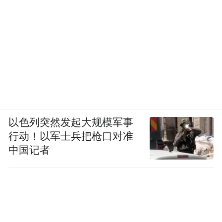
以色列突然发起大规模军事
行动！以军士兵把枪口对准
中国记者
在发布会现场，奔驰星愿基金还宣布将驰援
广西洪涝灾区，将“值得信赖”的品牌承诺从
产品延伸至社会责任。这或许正是奔驰想传
递的深层信息：在一个快节奏的时代，有些
价值，比如安全、可靠与担当，永远不会过