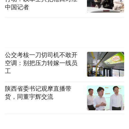
中国记者
奔驰的实车碰撞测试不仅覆盖标准工况，更
针对侧碰+柱碰等真实高危场景进行组合验
公交考核一刀切司机不敢开
证。全新奔驰纯电GLC SUV配备11个安全气
空调：别把压力转嫁一线员
囊，车身关键区域大量采用超高强度热成型
工
钢，尤其针对数字时代的大屏，防火墙部位
更新增了超高强度热成型钢的保护。这种对
陕西省委书记观摩直播带
货，同董宇辉交流
极限的主动探索，远比参数本身更能定义豪
华。