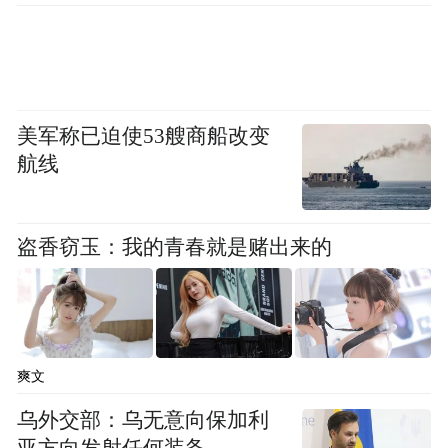
美军称已迫使53艘商船改变
航线
以奔驰标准破局 安全是不容商量的基石
盗香窃玉：我的青春就是赌出来的
在行业热衷于比较屏幕尺寸和芯片算力时，
奔驰选择将安全作为最核心的传播课题。这
恰恰击中成熟用户最深层的购车焦虑：现在
的电动车，真的够安全吗？
爽文
全新纯电GLC SUV以一系列数字筑起了坚固
乌外交部：乌无意向保加利
的信任壁垒：