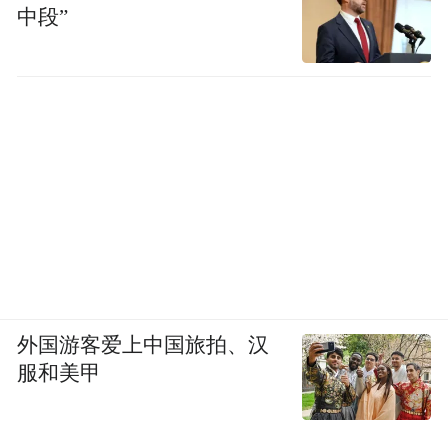
中段”
奔驰还详细阐述了其一贯坚持的“反向虚标”
原则：国家标准中，新车续航申报值允许
±2%浮动，相比别人普遍选择的“就高”，奔
驰选择的是“就低”，主动选择下调2%续航申
报值，以确保表显里程更扎实。
此外，新车的电驱、电控系统按照15年/30万
公里的长生命周期设计，整车必须完成2冬+2
夏的验证测试，真正把让用户放心、让用户
外国游客爱上中国旅拍、汉
有信心写进品牌的基因深处。
服和美甲
智能化体验跃升头部