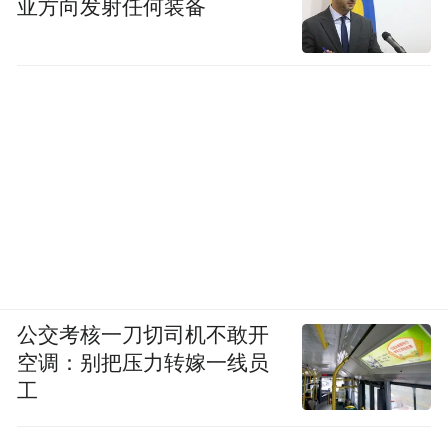
亚方向发射任何装备
性的产品，而是一份深思熟虑的宣言。其
29.99万元的预售起价，叠加将高阶智驾作为
鎏金版标配的决策，清晰折射出奔驰正以本
土化速度为矛、百年积淀的标准为盾，主动
切入最主流的价格区间与新势力高端品牌正
面竞争。
同时，奔驰全新的“晖银、鎏金、星铂”配置
级别命名体系，也预示着更清晰、更贴近中
国用户心智的产品序列即将全面铺开。
公交考核一刀切司机不敢开
空调：别把压力转嫁一线员
工