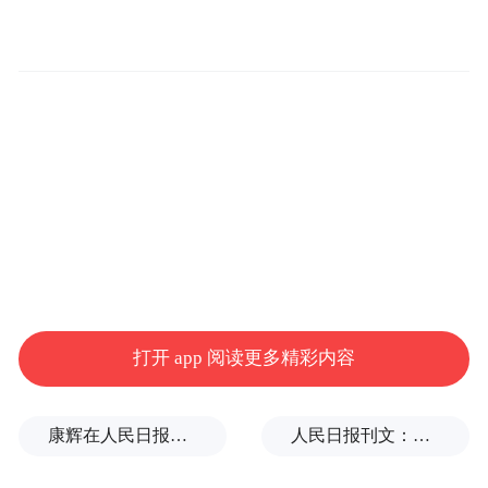
率先交付的GLC 350 L 4MATIC 鎏金版限时
全国统一价为33.98万元；同步开启预售的
GLC 350 L 4MATIC 晖银版和GLC 400 L
4MATIC 星铂版的预售价分别为29.99万元和
38.88万元。
打开 app 阅读更多精彩内容
康辉在人民日报撰文：小字典有大力量
人民日报刊文：挡“张雪机车”，民进党当局怕什么