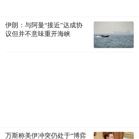
率，再加上800V高压架构和碳化硅逆变器，
充电10分钟可补充约300km续航，补能节奏
也进入第一梯队。
伊朗：与阿曼“接近”达成协
议但并不意味重开海峡
万斯称美伊冲突仍处于“博弈