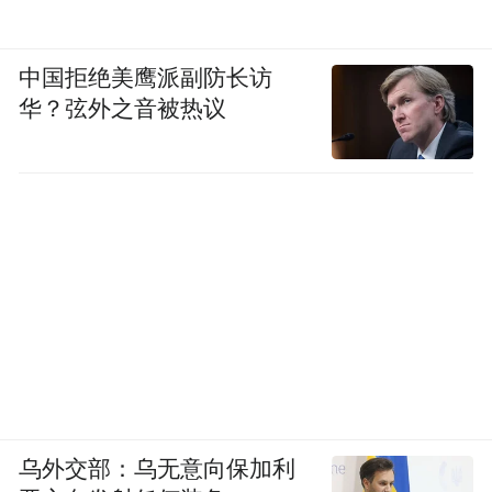
中国拒绝美鹰派副防长访
华？弦外之音被热议
奔驰的“务实”反击
全新纯电GLC的上市，折射出奔驰在华新能
乌外交部：乌无意向保加利
源战略的一次关键升维。这不再是一款试探