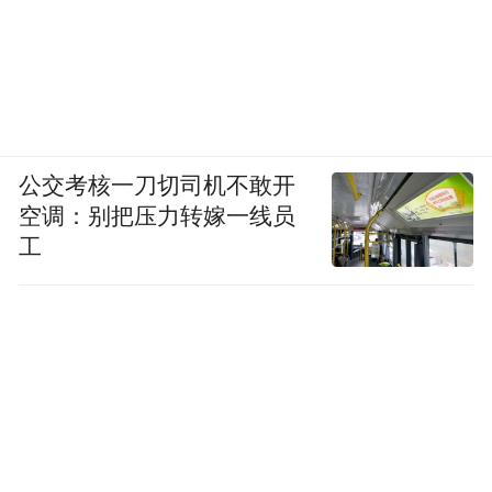
新车基于800伏电气架构，搭载先进化学体系
的高镍三元锂电池，CLTC工况续航可达703
公交考核一刀切司机不敢开
空调：别把压力转嫁一线员
公里。新车搭载了同级唯一电动两挡变速
工
箱，其技术灵感源自VISION EQXX能效概念
车，车辆在低速加速与高速巡航的不同工况
有对应挡位，让新车在不同场景下找到能耗
的最优解。
同级罕见的DCU四驱断开装置，则让双永磁
同步电机兼顾四驱的牵引力与两驱的能耗效