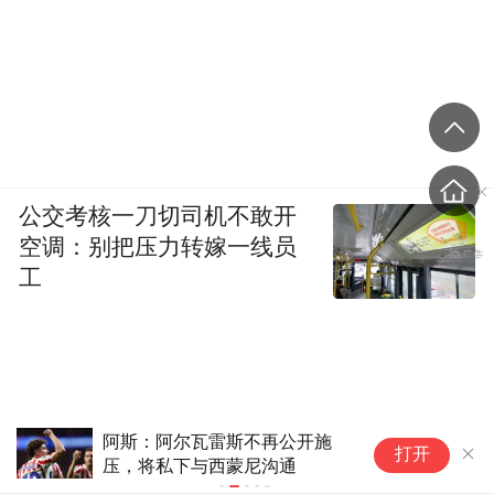
公交考核一刀切司机不敢开
空调：别把压力转嫁一线员
工
阿斯：阿尔瓦雷斯不再公开施
全
打开
压，将私下与西蒙尼沟通
追