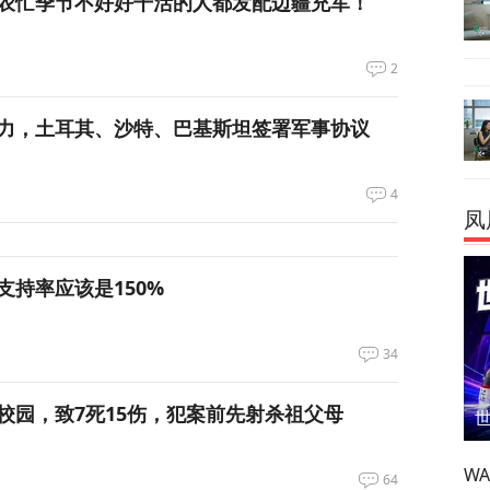
农忙季节不好好干活的人都发配边疆充军！
2
力，土耳其、沙特、巴基斯坦签署军事协议
4
凤
支持率应该是150%
34
校园，致7死15伤，犯案前先射杀祖父母
W
64