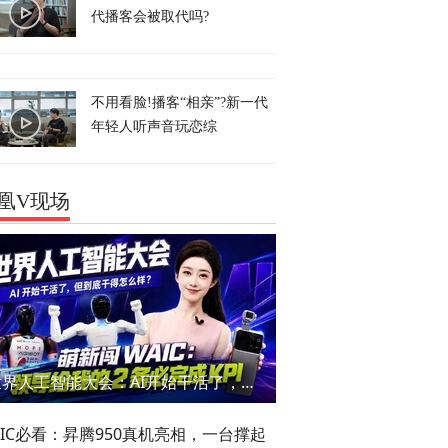
代播客会被取代吗?
不用看脸!播客“相亲”?新一代
年轻人听声音玩恋综
凰V现场
世界人工智能大会：AI开始干活了，但到底干的怎么样？萌新闯WAIC
AIC必看：昇腾950真机亮相，一台撑起