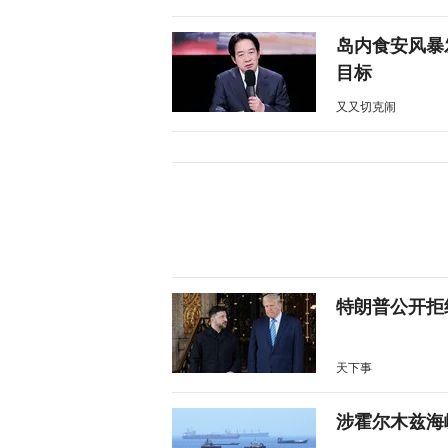
岛内食安风暴
目标
又又切克闹
特朗普公开拒
天下事
涉霍尔木兹海