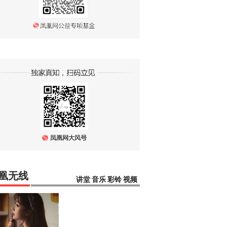
凰无线
讲堂
音乐
彩铃
视频