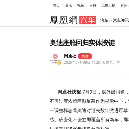
首页
资讯
视频
直播
凤凰卫视
财经
汽车
>
汽车资讯
奥迪座舱回归实体按键
网通社
2026年07月09日 11:29:16
来自北京
网通社快报
7月9日，据外媒报道
不再过度依赖巨型屏幕作为视觉中心，
一调整标志着奥迪对过去数年激进屏幕
感。该变化不会立即覆盖所有新车，即
后续车型将逐步切换至新标准。