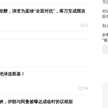
万
发酵，演变为蓝绿“全面对抗”，蒋万安成围攻
对
跃
别
6
折
“
绝泽连斯基！
93
峡，伊朗与阿曼被曝达成临时协议框架