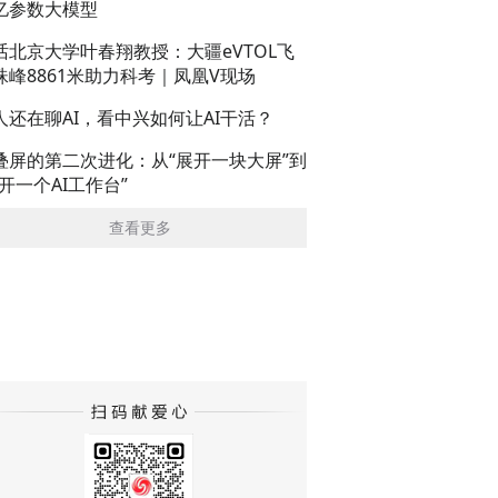
亿参数大模型
话北京大学叶春翔教授：大疆eVTOL飞
珠峰8861米助力科考｜凤凰V现场
人还在聊AI，看中兴如何让AI干活？
叠屏的第二次进化：从“展开一块大屏”到
展开一个AI工作台”
查看更多