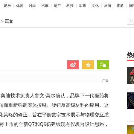
娱乐
体育
时尚
汽车
房产
科技
军事
文化
旅游
佛教
国
站
>
正文
热
，奥迪技术负责人鲁文·莫尔确认，品牌下一代座舱将
转而重新强调实体按键、旋钮及高级材料的应用。这
化策略的修正，旨在平衡数字技术展示与物理交互质
将上市的全新Q7和Q9仍延续现有仪表台设计思路，