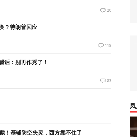
20
换？特朗普回应
118
喊话：别再作秀了！
83
凤
拦截！基辅防空失灵，西方靠不住了