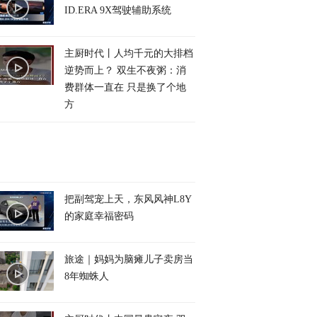
ID.ERA 9X驾驶辅助系统
主厨时代丨人均千元的大排档
逆势而上？ 双生不夜粥：消
费群体一直在 只是换了个地
方
把副驾宠上天，东风风神L8Y
的家庭幸福密码
旅途｜妈妈为脑瘫儿子卖房当
8年蜘蛛人