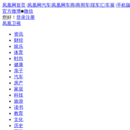
凤凰网首页
|
凤凰网汽车
|
凤凰网车商
|
商用车
|
现车汇
|
车展
|
手机
官方微博
■
微信
您好！
登录
注册
凤凰卫视
资讯
财经
娱乐
体育
时尚
健康
亲子
汽车
房产
家居
科技
旅游
读书
教育
文化
历史