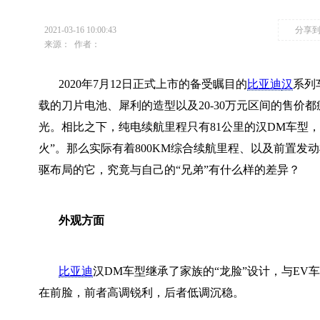
2021-03-16 10:00:43
分享
来源：
作者：
2020年7月12日正式上市的备受瞩目的
比亚迪
汉
系列
载的刀片电池、犀利的造型以及20-30万元区间的售价
光。相比之下，纯电续航里程只有81公里的汉DM车型，
火”。那么实际有着800KM综合续航里程、以及前置发
驱布局的它，究竟与自己的“兄弟”有什么样的差异？
外观方面
比亚迪
汉DM车型继承了家族的“龙脸”设计，与EV
在前脸，前者高调锐利，后者低调沉稳。