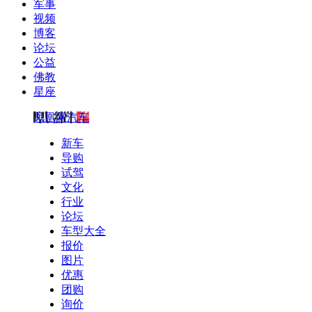
军事
视频
博客
论坛
公益
佛教
星座
凤凰网汽车
新车
导购
试驾
文化
行业
论坛
车型大全
报价
图片
优惠
团购
询价