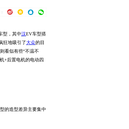
到：
车型，其中
汉
EV车型搭
都疯狂地吸引了
大众
的目
则看似有些“不温不
动机+后置电机的电动四
车型的造型差异主要集中