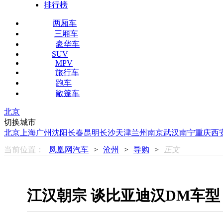
排行榜
两厢车
三厢车
豪华车
SUV
MPV
旅行车
跑车
敞篷车
北京
切换城市
北京
上海
广州
沈阳
长春
昆明
长沙
天津
兰州
南京
武汉
南宁
重庆
西
当前位置：
凤凰网汽车
>
沧州
>
导购
>
正文
江汉朝宗 谈比亚迪汉DM车型