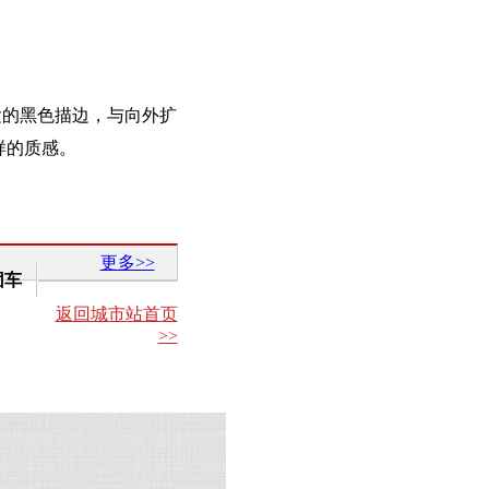
紧的黑色描边，与向外扩
样的质感。
更多>>
团车
返回城市站首页
>>