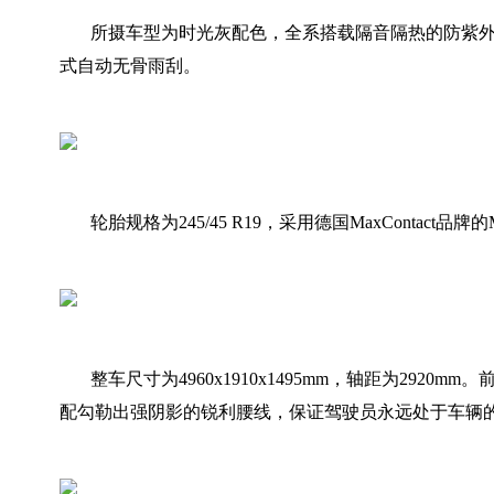
所摄车型为时光灰配色，全系搭载隔音隔热的防紫
式自动无骨雨刮。
轮胎规格为245/45 R19，采用德国MaxContact品牌
整车尺寸为4960x1910x1495mm，轴距为2920
配勾勒出强阴影的锐利腰线，保证驾驶员永远处于车辆