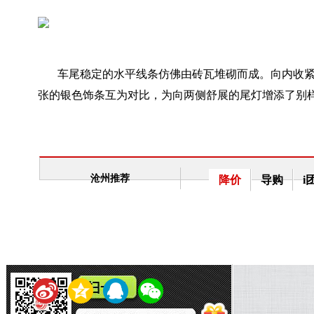
车尾稳定的水平线条仿佛由砖瓦堆砌而成。向内收
张的银色饰条互为对比，为向两侧舒展的尾灯增添了别
沧州推荐
降价
导购
i