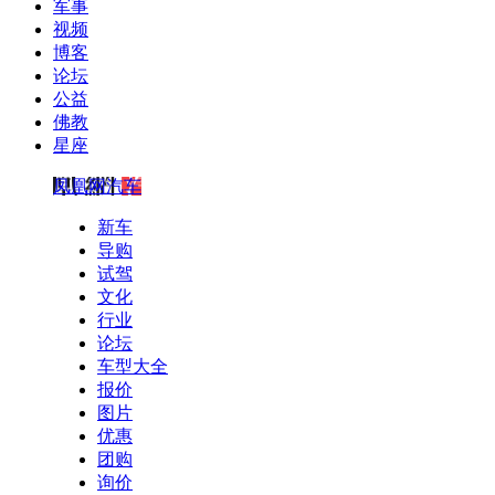
军事
视频
博客
论坛
公益
佛教
星座
凤凰网汽车
新车
导购
试驾
文化
行业
论坛
车型大全
报价
图片
优惠
团购
询价