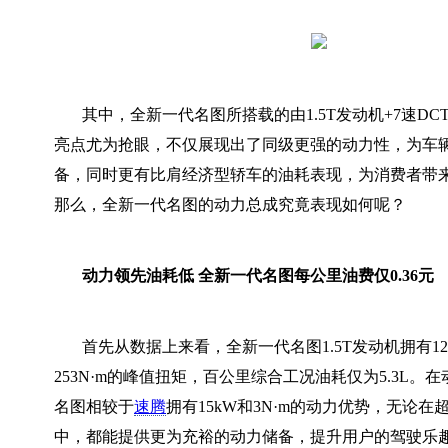
其中，全新一代名图所搭载的由1.5T发动机+7速D
亮点尤为抢眼，不仅展现出了同级更强的动力性，为车
备，同时更有比肩经济型轿车的油耗表现，为消费者带
那么，全新一代名图的动力总成究竟表现如何呢？
动力领先油耗低 全新一代名图每公里油费仅0
.36
元
首先从数据上来看，全新一代名图1.5T发动机拥有1
253N·m的峰值扭矩，百公里综合工况油耗仅为5.3L。
名图相较于
速腾
拥有15kW和3N·m的动力优势，无论
中，都能提供更为充裕的动力储备，提升用户的驾驶乐