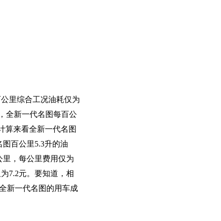
百公里综合工况油耗仅为
看，全新一代名图每百公
类比计算来看全新一代名图
名图百公里5.3升的油
公里，每公里费用仅为
为7.2元。要知道，相
见全新一代名图的用车成