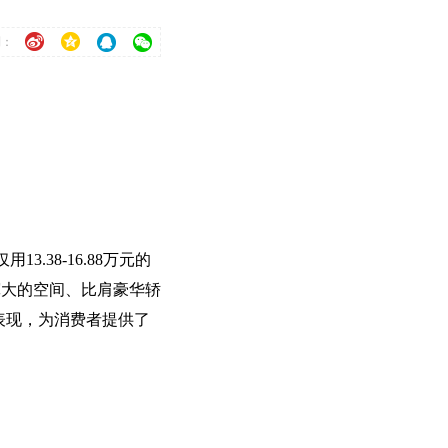
到：
.38-16.88万元的
宽大的空间、比肩豪华轿
表现，为消费者提供了