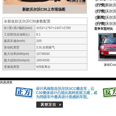
1
2
3
·
[行情]
新款沃
新款沃尔沃C30上市现场图
·
[行情]
沃尔沃
·
[新闻]
沃尔沃
全新改款沃尔沃C30参数配置
·
[行情]
沃尔沃
长×宽×高×轴距(mm)
4252×1797×1447×2790
竞争车型对比
工信部综合油耗(L)
8.1
最高车速(km/h)
205
发动机类型
2.0L自然吸气
最大功率(kW/rpm)
107/6000
最大扭矩(Nm/rpm)
185/4500
迷你Coo
变速箱类型
6挡双离合
凤凰调查
设计风格取自沃尔沃SCC概念车，让
C30整体设计凸现出高科技前卫感，成
为同级车中最具设计美感的车型。