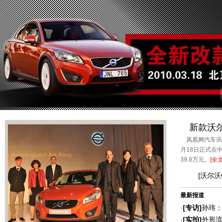
新款沃尔沃
凤凰网汽车讯 
月18日正式在中
39.8万元。
[
全
[
沃尔沃
最新报道
·
[专访]
孙玮：
·
[实拍]
外形流