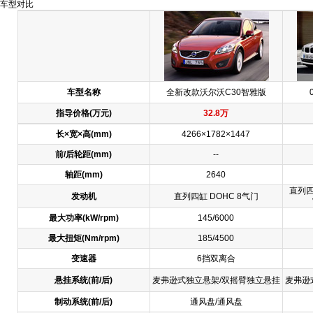
车型对比
车型名称
全新改款沃尔沃C30智雅版
指导价格(万元)
32.8万
长×宽×高(mm)
4266×1782×1447
前/后轮距(mm)
--
轴距(mm)
2640
直列四缸
发动机
直列四缸 DOHC 8气门
最大功率(kW/rpm)
145/6000
最大扭矩(Nm/rpm)
185/4500
变速器
6挡双离合
悬挂系统
(前/后)
麦弗逊式独立悬架/双摇臂独立悬挂
麦弗逊
制动系统
(前/后)
通风盘/通风盘