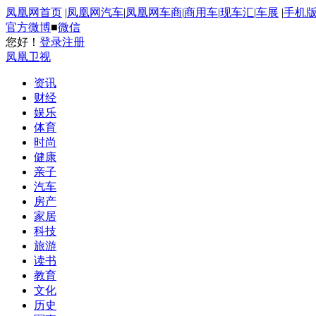
凤凰网首页
|
凤凰网汽车
|
凤凰网车商
|
商用车
|
现车汇
|
车展
|
手机
官方微博
■
微信
您好！
登录
注册
凤凰卫视
资讯
财经
娱乐
体育
时尚
健康
亲子
汽车
房产
家居
科技
旅游
读书
教育
文化
历史