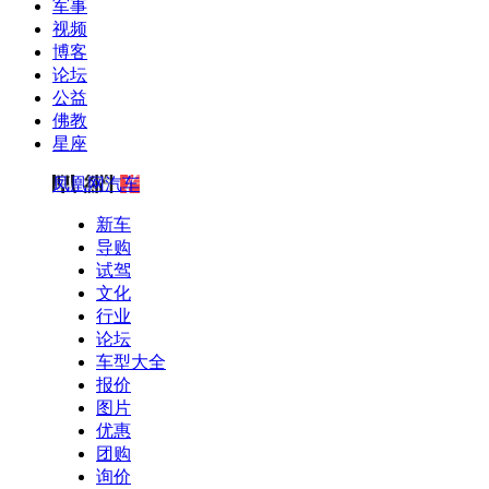
军事
视频
博客
论坛
公益
佛教
星座
凤凰网汽车
新车
导购
试驾
文化
行业
论坛
车型大全
报价
图片
优惠
团购
询价