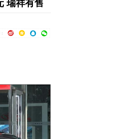
元 瑞祥有售
到：