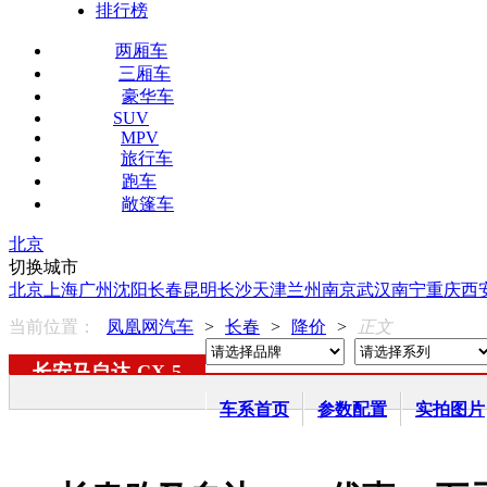
排行榜
两厢车
三厢车
豪华车
SUV
MPV
旅行车
跑车
敞篷车
北京
切换城市
北京
上海
广州
沈阳
长春
昆明
长沙
天津
兰州
南京
武汉
南宁
重庆
西
当前位置：
凤凰网汽车
>
长春
>
降价
>
正文
长安马自达
-
CX-5
车系首页
参数配置
实拍图片