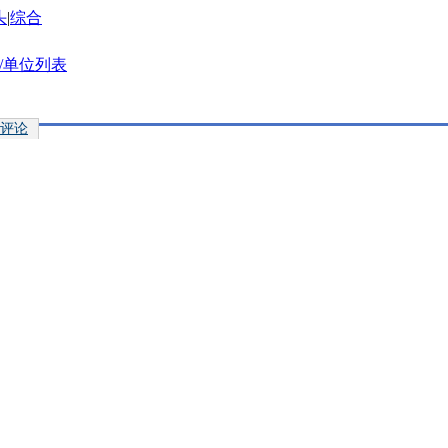
头
|
综合
/单位列表
评论