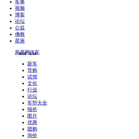
军事
视频
博客
论坛
公益
佛教
星座
凤凰网汽车
新车
导购
试驾
文化
行业
论坛
车型大全
报价
图片
优惠
团购
询价