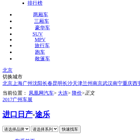
排行榜
两厢车
三厢车
豪华车
SUV
MPV
旅行车
跑车
敞篷车
北京
切换城市
北京
上海
广州
沈阳
长春
昆明
长沙
天津
兰州
南京
武汉
南宁
重庆
西
当前位置：
凤凰网汽车
>
大连
>
降价
>
正文
2017广州车展
进口日产
-
途乐