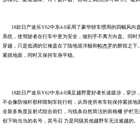
18款日产途乐Y62中东4.0采用了豪华轿车惯用的四幅
系统，使驾驶者在行车中更为安全，做到手不离方向盘。同时方
穿越，只是低调的它掩盖在了陆地巡洋舰和
帕杰罗
的辉煌之下
紧抓地面，同时又保持车身平稳。
18款日产途乐Y62中东4.0满足越野爱好者长途跋涉，穿
不会像防倾杆那样限制车轮行程，从而使所有车轮保持紧抓地面
全新多角度反射式组合前灯，与线条自然简洁的前格栅 护栏
创下响当当的名号，其号召 力是同级其他越野车无法逾越的。