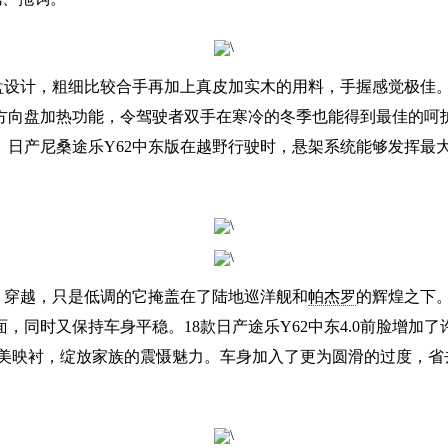
风向盘设计，粗细比较合手再加上真皮加实木的用料，手握感觉极
向盘加热功能，令驾驶者双手在寒冷的冬季也能得到最佳的呵护。1
。日产尼桑途乐Y62中东版在越野行驶时，悬架系统能够发挥最
沙，穿越，只是低调的它掩盖在了陆地巡洋舰和
帕杰罗
的辉煌之下。
，同时又保持车身平稳。18款日产途乐Y62中东4.0前脸增加
完美映衬，绽放家族的震慑魅力。车身加入了更为圆滑的过度，省