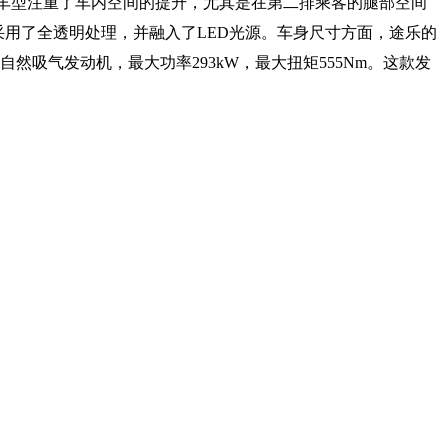
好。新车型注重了车内空间的提升，尤其是在第二排乘客的腿部空间
整体采用了全透明处理，并融入了LED光源。车身尺寸方面，途乐的
 V6自然吸气发动机，最大功率293kW，最大扭矩555Nm。这款发