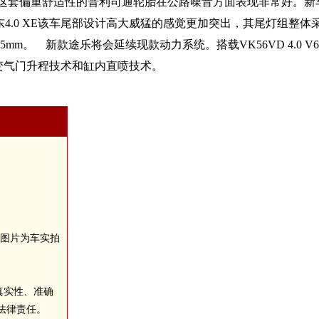
/70R18这套偏重舒适性的普利司通轮胎在公路噪音方面表现非常
中东4.0 XE该车尾部设计高大威猛的感觉更加突出，其尾灯组
3075mm。 新款途乐将会延续现款动力系统。搭载VK56VD 4.0
可变气门升程技术和缸内直喷技术。
中图片为车实拍
真实性、准确
法律责任。