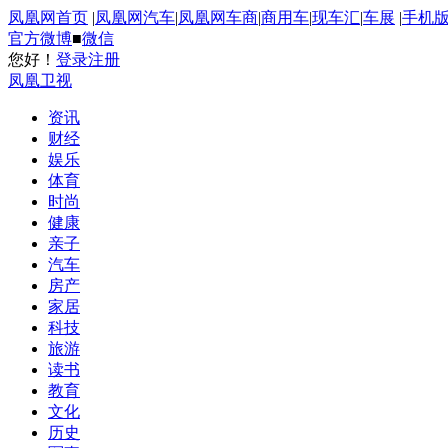
凤凰网首页
|
凤凰网汽车
|
凤凰网车商
|
商用车
|
现车汇
|
车展
|
手机
官方微博
■
微信
您好！
登录
注册
凤凰卫视
资讯
财经
娱乐
体育
时尚
健康
亲子
汽车
房产
家居
科技
旅游
读书
教育
文化
历史