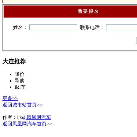
我 要 报 名
姓名：
联系电话：
大连推荐
降价
导购
i团车
更多>>
返回城市站首页>>
作者：
ljx
@凤凰网汽车
返回凤凰网汽车首页>>