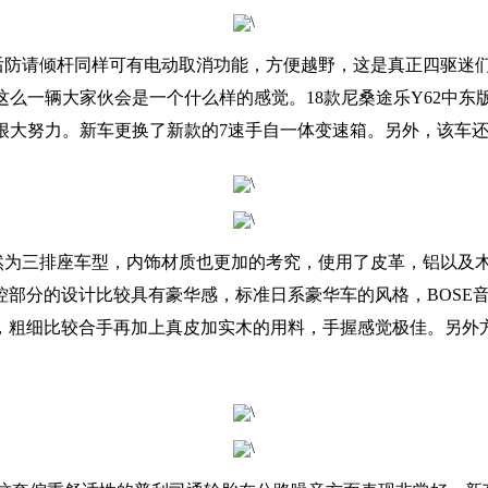
计，后防请倾杆同样可有电动取消功能，方便越野，这是真正四驱
么一辆大家伙会是一个什么样的感觉。18款尼桑途乐Y62中东版
很大努力。新车更换了新款的7速手自一体变速箱。另外，该车
。仍然为三排座车型，内饰材质也更加的考究，使用了皮革，铝以
部分的设计比较具有豪华感，标准日系豪华车的风格，BOSE音
，粗细比较合手再加上真皮加实木的用料，手握感觉极佳。另外