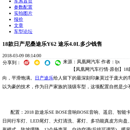
车系首页
参数配置
实拍图片
报价
文章
车型论坛
18款日产尼桑途乐Y62 途乐4.0L多少钱售
2018-03-09 08:14:00
来源：凤凰网汽车
作者：ljx
分享到：
【凤凰网汽车行情·原创】18
向，平滑饱满。
日产
途乐
给人留下的最深刻印象莫过于庞大的
以为豪的技术，作为日产家族的顶级车型，这项配置自然是少
配置：2018 款途乐SE BOSE音响BOSE音响、遥启
日间行车灯、LED尾灯、大灯清洗、雾灯、多功能真皮方向盘
形模式、陡坡缓降、12个扬声器、自动空调(后排可调节)、暖