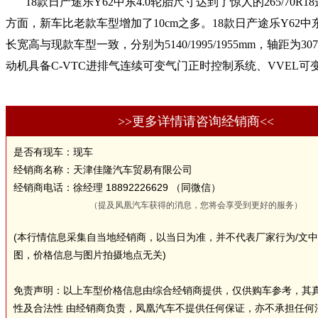
18款日产途乐Y62中东4.0轮胎尺寸达到了惊人的265
方面，新车比老款车型增加了10cm之多。18款日产途乐Y62
长宽高与现款车型一致，分别为5140/1995/1955mm，轴距为
动机具备C-VTC进排气连续可变气门正时控制系统、VVEL
>>更多详情请咨询经销商<<
是否有现车：现车
经销商名称：天津佳隆汽车贸易有限公司
经销商电话：徐经理 18892226629 （同微信）
（提及凤凰汽车获得的消息，您将会享受到更好的服务）
(本行情信息采集自当地经销商，以当日为准，并不代表厂家行为/文
图，价格信息与图片拍摄地点无关)
免责声明：以上车型价格信息由综合经销商提供，仅供购车参考，其
性及合法性 由经销商负责，凤凰汽车不提供任何保证，亦不承担任何