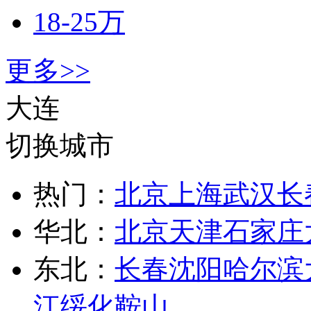
18-25万
更多>>
大连
切换城市
热门：
北京
上海
武汉
长
华北：
北京
天津
石家庄
东北：
长春
沈阳
哈尔滨
江
绥化
鞍山