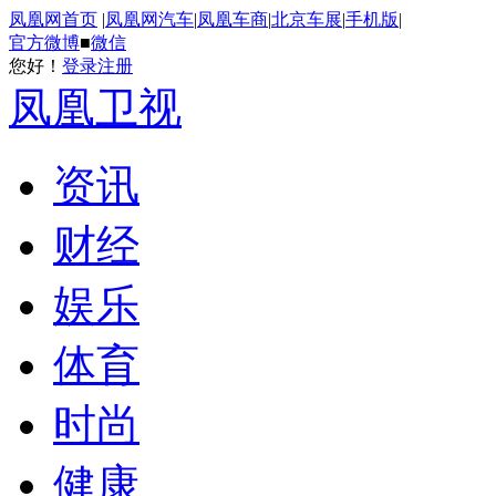
凤凰网首页
|
凤凰网汽车
|
凤凰车商
|
北京车展
|
手机版
|
官方微博
■
微信
您好！
登录
注册
凤凰卫视
资讯
财经
娱乐
体育
时尚
健康