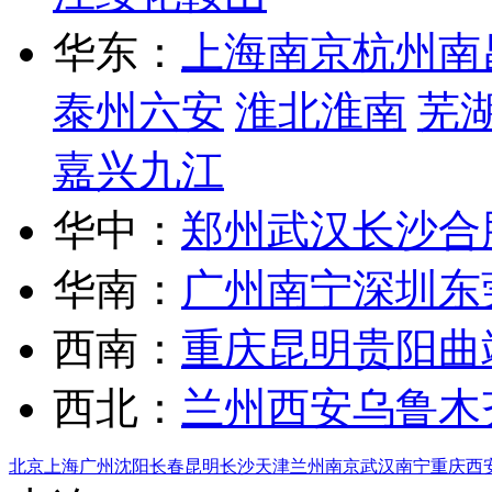
华东：
上海
南京
杭州
南
泰州
六安
淮北
淮南
芜
嘉兴
九江
华中：
郑州
武汉
长沙
合
华南：
广州
南宁
深圳
东
西南：
重庆
昆明
贵阳
曲
西北：
兰州
西安
乌鲁木
北京
上海
广州
沈阳
长春
昆明
长沙
天津
兰州
南京
武汉
南宁
重庆
西