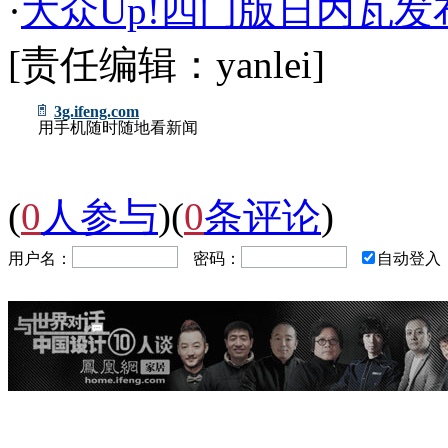
·
大众Up!四门版日内瓦发
[责任编辑：yanlei]
3g.ifeng.com
用手机随时随地看新闻
(
0
人参与
)
(
0
条评论
)
用户名：
密码：
自动登入