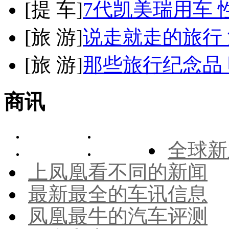
[
提 车
]
7代凯美瑞用车 
[
旅 游
]
说走就走的旅行
[
旅 游
]
那些旅行纪念品 
商讯
全球新
上凤凰看不同的新闻
最新最全的车讯信息
凤凰最牛的汽车评测