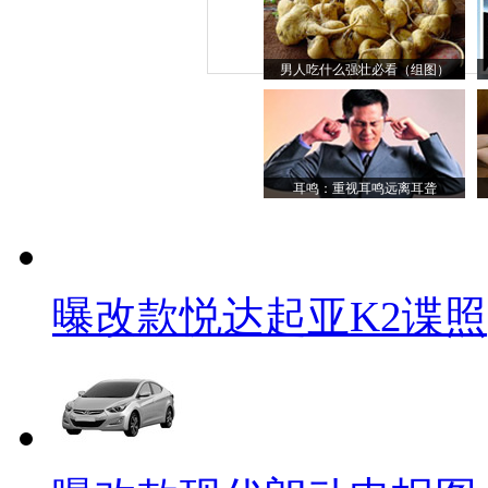
男人吃什么强壮必看（组图）
耳鸣：重视耳鸣远离耳聋
曝改款悦达起亚K2谍照