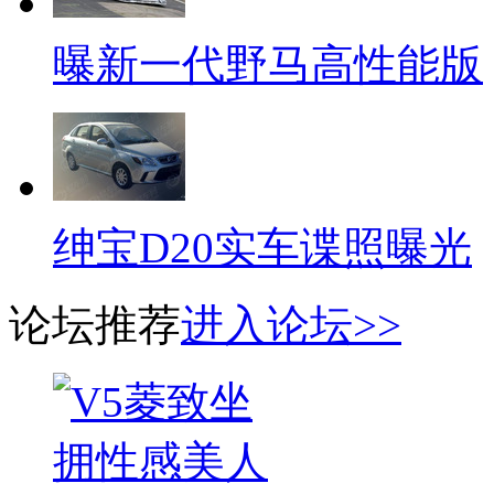
曝新一代野马高性能版
绅宝D20实车谍照曝光
论坛推荐
进入论坛>>