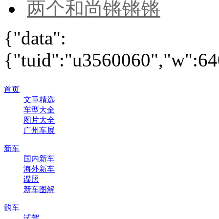
两个和尚锵锵锵
{"data":
{"tuid":"u3560060","w":640
首页
文章精选
车型大全
图片大全
广州车展
新车
国内新车
海外新车
谍照
新车图解
购车
试驾