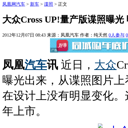
凤凰网汽车
>
新车
>
谍照
> 正文
大众Cross UP!量产版谍照曝光
2012年12月07日 08:43
来源：凤凰汽车 作者：
纯天然
0
人参与
0
凤凰
汽车
讯
近日，
大众
C
曝光出来，从谍照图片上
在设计上没有明显变化。
年上市。