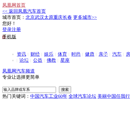
凤凰网首页
<< 返回凤凰汽车首页
城市首页：
北京
武汉
太原
重庆
长春
更多城市>>
您好！
登录
注册
手机版
资讯
财经
娱乐
体育
时尚
健康
亲子
汽车
论坛
公益
佛教
星座
凤凰网汽车频道
专业让选择更简单
热门关键词：
中国汽车工业60年
全球汽车论坛
美丽中国任我行