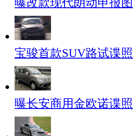
曝改款现代朗动申报图
宝骏首款SUV路试谍照
曝长安商用金欧诺谍照