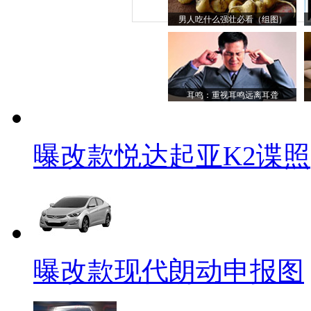
男人吃什么强壮必看（组图）
耳鸣：重视耳鸣远离耳聋
曝改款悦达起亚K2谍照
曝改款现代朗动申报图