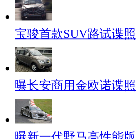
宝骏首款SUV路试谍照
曝长安商用金欧诺谍照
曝新一代野马高性能版