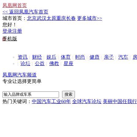
凤凰网首页
<< 返回凤凰汽车首页
城市首页：
北京
武汉
太原
重庆
长春
更多城市>>
您好！
登录
注册
手机版
资讯
财经
娱乐
体育
时尚
健康
亲子
汽车
论坛
公益
佛教
星座
凤凰网汽车频道
专业让选择更简单
热门关键词：
中国汽车工业60年
全球汽车论坛
美丽中国任我行