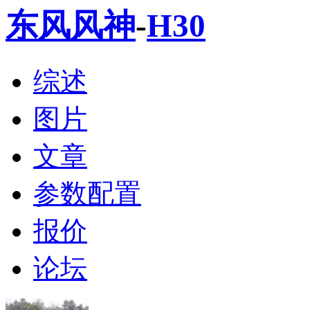
东风风神
-
H30
综述
图片
文章
参数配置
报价
论坛