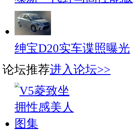
绅宝D20实车谍照曝光
论坛推荐
进入论坛>>