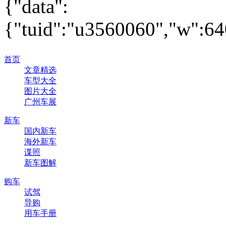
{"data":
{"tuid":"u3560060","w":640
首页
文章精选
车型大全
图片大全
广州车展
新车
国内新车
海外新车
谍照
新车图解
购车
试驾
导购
用车手册