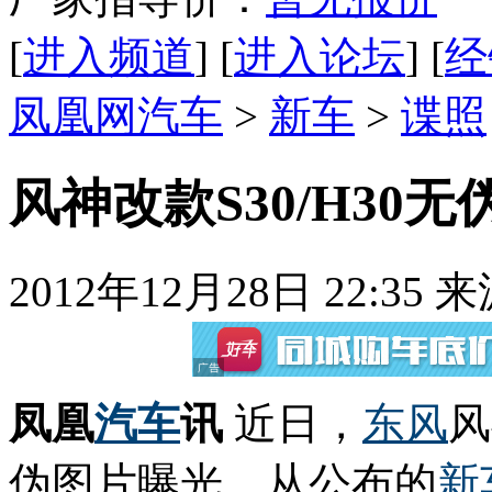
[
进入频道
] [
进入论坛
] [
经
凤凰网汽车
>
新车
>
谍照
风神改款S30/H30
2012年12月28日 22:35
来
凤凰
汽车
讯
近日，
东风
风
伪图片曝光，从公布的
新