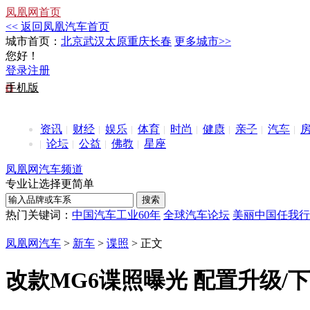
凤凰网首页
<< 返回凤凰汽车首页
城市首页：
北京
武汉
太原
重庆
长春
更多城市>>
您好！
登录
注册
手机版
资讯
财经
娱乐
体育
时尚
健康
亲子
汽车
论坛
公益
佛教
星座
凤凰网汽车频道
专业让选择更简单
热门关键词：
中国汽车工业60年
全球汽车论坛
美丽中国任我行
凤凰网汽车
>
新车
>
谍照
> 正文
改款MG6谍照曝光 配置升级/