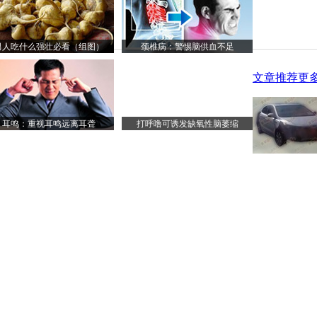
男人吃什么强壮必看（组图）
颈椎病：警惕脑供血不足
文章推荐
更多
耳鸣：重视耳鸣远离耳聋
打呼噜可诱发缺氧性脑萎缩