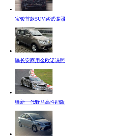
宝骏首款SUV路试谍照
曝长安商用金欧诺谍照
曝新一代野马高性能版