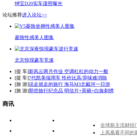
绅宝D20实车谍照曝光
论坛推荐
进入论坛>>
菱致性感美人图集
北京惊现豪车竞速
[
提 车
]
新风云两月作业 空调杠杠的动力一般
[
提 车
]
7代凯美瑞用车 性价比高/异味难消除
[
旅 游
]
说走就走的旅行 海马M3北戴河一日游
[
旅 游
]
那些旅行纪念品 明信片+茶碗+白族刺绣
商讯
全球新主流财经
上凤凰看不同的