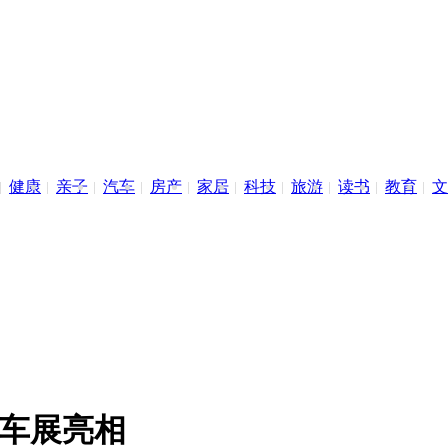
健康
亲子
汽车
房产
家居
科技
旅游
读书
教育
文
海车展亮相