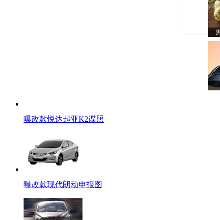
曝改款悦达起亚K2谍照
曝改款现代朗动申报图