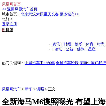
凤凰网首页
<< 返回凤凰汽车首页
城市首页：
北京
武汉
太原
重庆
长春
更多城市>>
您好！
登录
注册
手机版
资讯
财经
娱乐
体育
时尚
论坛
公益
佛教
星座
热门关键词：
中国汽车工业60年
全球汽车论坛
美丽中国任我行
凤凰网汽车
>
新车
>
谍照
> 正文
全新海马M6谍照曝光 有望上