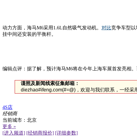
动力方面，海马M6采用1.6L自然吸气发动机。
对比
竞争车型以
挂中间还安装的平衡杆。
编辑点评：据了解，预计海马M6将在今年上海车展首发亮相。
谍照及新闻线索征集邮箱：
diezhao#ifeng.com(#=@)，欢迎与我们联系，一
4S店
经销商
当前城市：
北京
更多 »
[进入频道]
[经销商报价]
[详细参数]