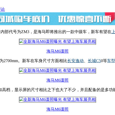
评论
内部代号为ZM3，是海马即将推出的一款中级车，新车有望在
海马M6谍照
轴距为2700mm。新车在车身尺寸方面相比
长安
逸动
、
长城
C5
0等
车
海马M6谍照
加高档，显示屏的尺寸相比之下也大了不少，并且配备的是多功
海马M6谍照