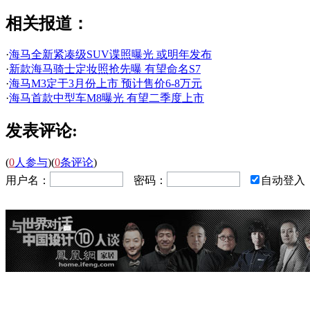
相关报道：
·
海马全新紧凑级SUV谍照曝光 或明年发布
·
新款海马骑士定妆照抢先曝 有望命名S7
·
海马M3定于3月份上市 预计售价6-8万元
·
海马首款中型车M8曝光 有望二季度上市
发表评论:
(
0
人参与
)
(
0
条评论
)
用户名：
密码：
自动登入