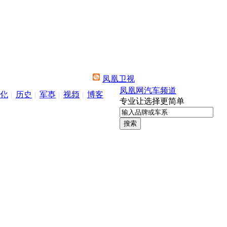
凤凰卫视
凤凰网汽车频道
化
历史
军事
视频
博客
专业让选择更简单