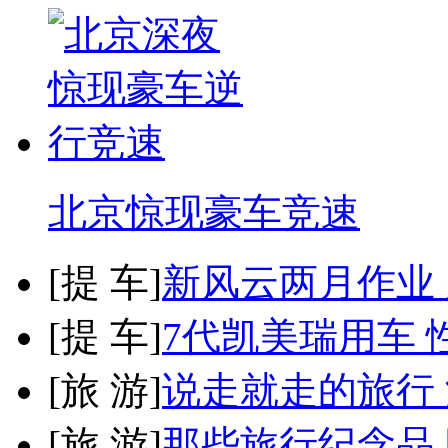
北京惊现豪车竞速
[
提 车
]
新风云两月作业
[
提 车
]
7代凯美瑞用车 
[
旅 游
]
说走就走的旅行
[
旅 游
]
那些旅行纪念品 