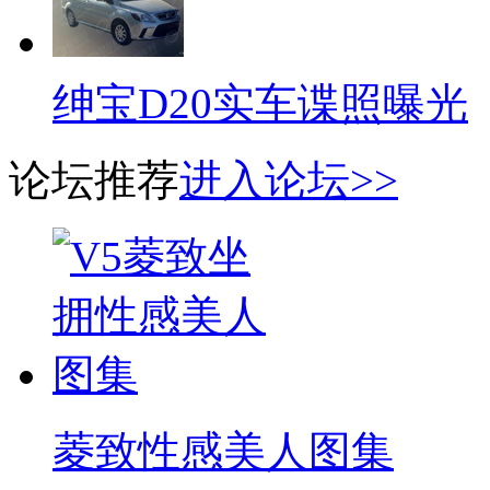
绅宝D20实车谍照曝光
论坛推荐
进入论坛>>
菱致性感美人图集