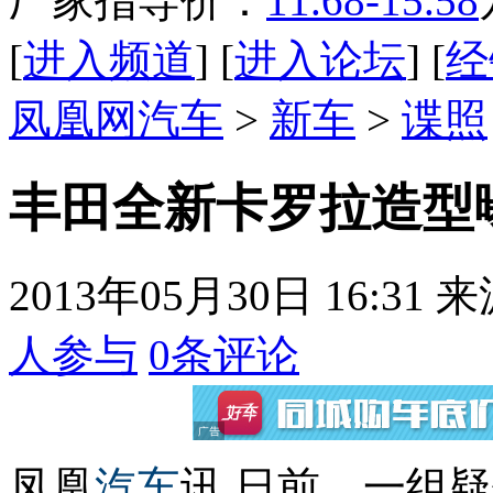
厂家指导价：
11.68-15.58
[
进入频道
] [
进入论坛
] [
经
凤凰网汽车
>
新车
>
谍照
丰田全新卡罗拉造型曝
2013年05月30日 16:31
来
人参与
0
条评论
凤凰
汽车
讯 日前，一组