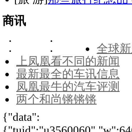
商讯
全球新
上凤凰看不同的新闻
最新最全的车讯信息
凤凰最牛的汽车评测
两个和尚锵锵锵
{"data":
{"tuid":"u3560060","w":640