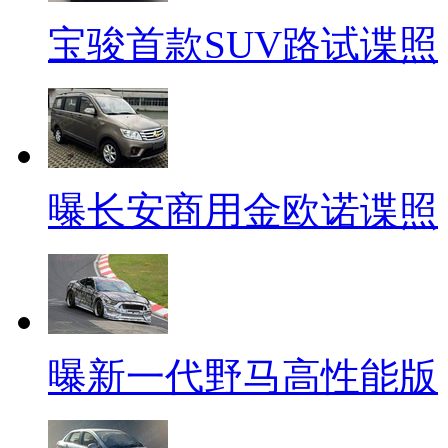
宝骏首款SUV路试谍照
曝长安商用金欧诺谍照
曝新一代野马高性能版