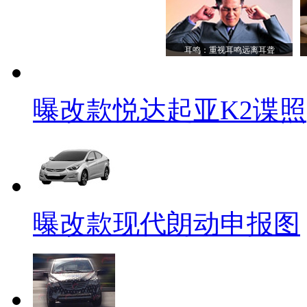
耳鸣：重视耳鸣远离耳聋
曝改款悦达起亚K2谍照
曝改款现代朗动申报图