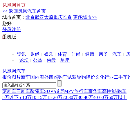
凤凰网首页
<< 返回凤凰汽车首页
城市首页：
北京
武汉
太原
重庆
长春
更多城市>>
您好！
登录
注册
手机版
资讯
财经
娱乐
体育
时尚
健康
亲子
汽车
论坛
公益
佛教
星座
凤凰网汽车
报价
图片
新车
国内
海外
谍照
购车
试驾
导购
降价
文化
行业
二手车
两厢车
三厢车
敞篷车
SUV/越野
MPV
旅行车
豪华车
高性能/跑车
5万以下
5-10万
10-15万
15-20万
20-30万
30-40万
40-60万
60万以上