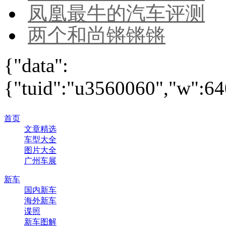
凤凰最牛的汽车评测
两个和尚锵锵锵
{"data":
{"tuid":"u3560060","w":640
首页
文章精选
车型大全
图片大全
广州车展
新车
国内新车
海外新车
谍照
新车图解