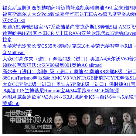
福克斯
速腾
朗逸
凯越
帕萨特
迈腾
轩逸
凯美瑞
奥迪A6L
宝来
雅阁
福克斯
高尔夫
大众Polo
致炫
嘉年华
骐达TIIDA
杰德
飞度
奔驰A级
沃尔沃C30
奥迪A8L
奔驰S级
宝马7系
欧陆
慕尚
雷克萨斯LS
奔驰S级 AMG
飞
途观
哈弗H6
逍客
本田CR-V
丰田RAV4
汉兰达
现代ix35
途锐
Cayen
拉多
五菱宏光
途安
长安CS35
奥德赛
别克GL8
五菱荣光
菱智
奔驰R级
众Multivan
大众CC
高尔夫（进口）
奔驰C级（进口）
奥迪A4
沃尔沃V60
普
领
欧拉芭蕾猫
沃尔沃V90
极氪001
奥迪A6 allroad
高尔夫（进口）
奔驰C级（进口）
奥迪A5
奥迪R8
奔驰E级（进
86
GranTurismo
奔驰S级 AMG
V8 VANTAGE
捷豹F-TYPE
奔驰S
大众CC
奔驰C级（进口）
奥迪A5
奔驰E级（进口）
保时捷911
宝
i8
奥迪TTS
兰博基尼Huracán
宝马M4
零跑S01
MG6新能源
雅阁
君威
蒙迪欧
宝马3系
起亚K3
思域
起亚K5
马自达6
宝马5系
锐
荣威550