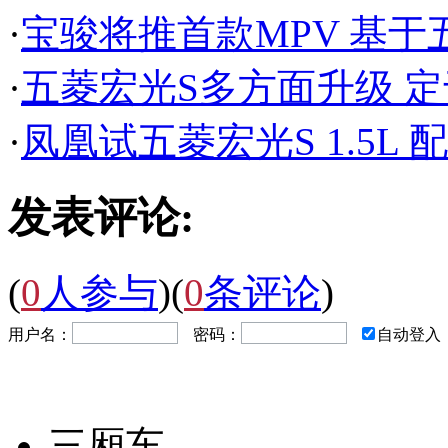
·
宝骏将推首款MPV 基
·
五菱宏光S多方面升级 
·
凤凰试五菱宏光S 1.5L
发表评论:
(
0
人参与
)
(
0
条评论
)
用户名：
密码：
自动登入
三厢车