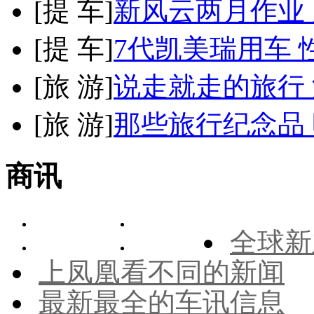
[
提 车
]
新风云两月作业
[
提 车
]
7代凯美瑞用车 
[
旅 游
]
说走就走的旅行
[
旅 游
]
那些旅行纪念品 
商讯
全球新
上凤凰看不同的新闻
最新最全的车讯信息