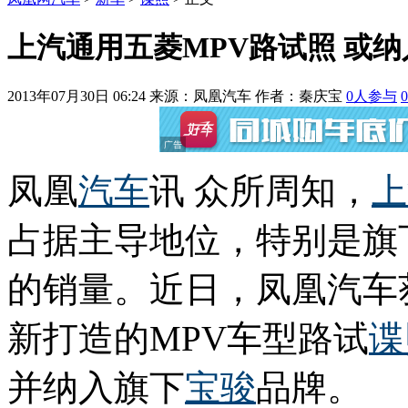
上汽通用五菱MPV路试照 或
2013年07月30日 06:24
来源：凤凰汽车 作者：
秦庆宝
0
人参与
0
凤凰
汽车
讯 众所周知，
上
占据主导地位，特别是旗
的销量。近日，凤凰汽车
新打造的MPV车型路试
谍
并纳入旗下
宝骏
品牌。