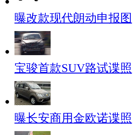
曝改款现代朗动申报图
宝骏首款SUV路试谍照
曝长安商用金欧诺谍照