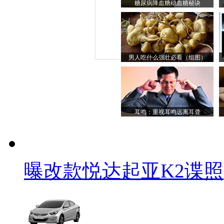
糖尿病降血糖稳血糖秘诀
男人吃什么强壮必看（组图）
耳鸣：重视耳鸣远离耳聋
曝改款悦达起亚K2谍照