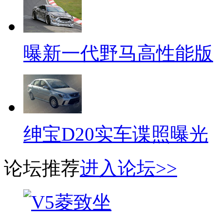
曝新一代野马高性能版
绅宝D20实车谍照曝光
论坛推荐
进入论坛>>