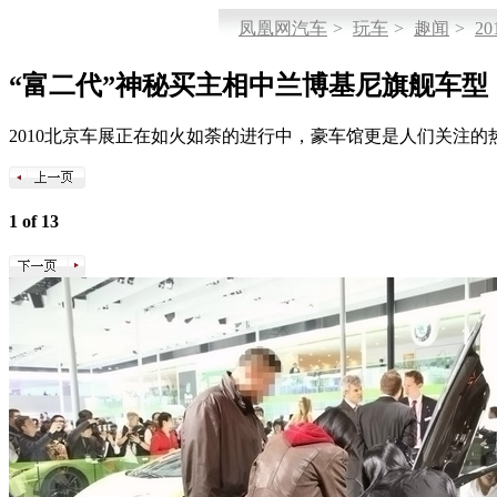
凤凰网汽车
>
玩车
>
趣闻
>
2
“富二代”神秘买主相中兰博基尼旗舰车型
2010北京车展正在如火如荼的进行中，豪车馆更是人们关注
1 of 13