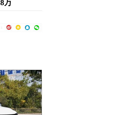
8万
到：