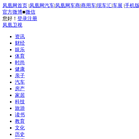
凤凰网首页
|
凤凰网汽车
|
凤凰网车商
|
商用车
|
现车汇
|
车展
|
手机
官方微博
■
微信
您好！
登录
注册
凤凰卫视
资讯
财经
娱乐
体育
时尚
健康
亲子
汽车
房产
家居
科技
旅游
读书
教育
文化
历史