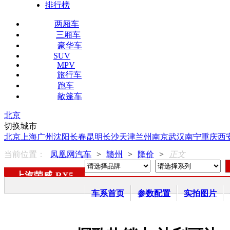
排行榜
两厢车
三厢车
豪华车
SUV
MPV
旅行车
跑车
敞篷车
北京
切换城市
北京
上海
广州
沈阳
长春
昆明
长沙
天津
兰州
南京
武汉
南宁
重庆
西
当前位置：
凤凰网汽车
>
赣州
>
降价
>
正文
上汽荣威
-
RX5
车系首页
参数配置
实拍图片