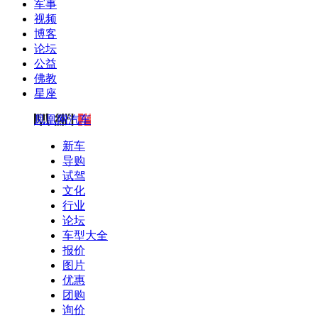
军事
视频
博客
论坛
公益
佛教
星座
凤凰网汽车
新车
导购
试驾
文化
行业
论坛
车型大全
报价
图片
优惠
团购
询价