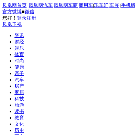
凤凰网首页
|
凤凰网汽车
|
凤凰网车商
|
商用车
|
现车汇
|
车展
|
手机
官方微博
■
微信
您好！
登录
注册
凤凰卫视
资讯
财经
娱乐
体育
时尚
健康
亲子
汽车
房产
家居
科技
旅游
读书
教育
文化
历史