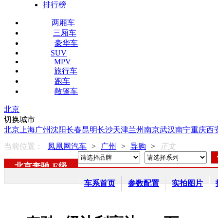
排行榜
两厢车
三厢车
豪华车
SUV
MPV
旅行车
跑车
敞篷车
北京
切换城市
北京
上海
广州
沈阳
长春
昆明
长沙
天津
兰州
南京
武汉
南宁
重庆
西
当前位置：
凤凰网汽车
>
广州
>
导购
>
正文
北京奔驰
-
E级
车系首页
参数配置
实拍图片