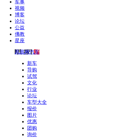
军事
视频
博客
论坛
公益
佛教
星座
凤凰网汽车
新车
导购
试驾
文化
行业
论坛
车型大全
报价
图片
优惠
团购
询价