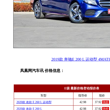
2019款 奔驰E 200 L 运动型 4MATI
凤凰网汽车讯 价格信息：
E级 最新价格变动报价表
车型
指导价
现价
2020款 改款 E 260 L 运动型
42.98
37.92
询价
2020款 改款 E 260 L
42.98
37.92
询价