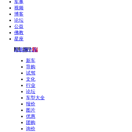
军事
视频
博客
论坛
公益
佛教
星座
凤凰网汽车
新车
导购
试驾
文化
行业
论坛
车型大全
报价
图片
优惠
团购
询价