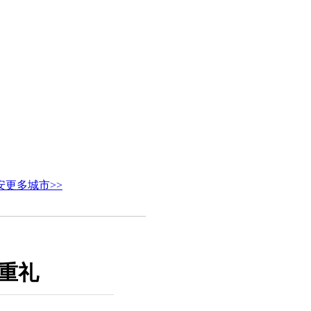
安
更多城市>>
重礼