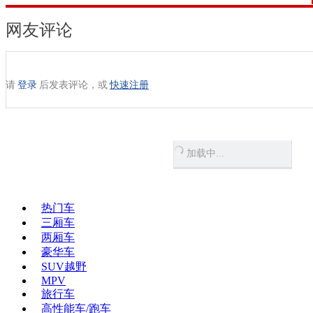
网友评论
请
登录
后发表评论，或
快速注册
加载中...
热门车
三厢车
两厢车
豪华车
SUV越野
MPV
旅行车
高性能车/跑车