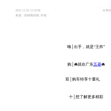
2021-11-02 15:10:08
分享
来源：经销商供稿
作者：
嗨│出手，就是“王炸”
购│🚘就在广东
五菱
🚘
双│购车特享十重礼
十│想了解更多精彩