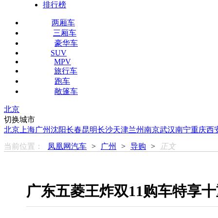
排行榜
两厢车
三厢车
豪华车
SUV
MPV
旅行车
跑车
敞篷车
北京
切换城市
北京
上海
广州
沈阳
长春
昆明
长沙
天津
兰州
南京
武汉
南宁
重庆
西
当前位置：
凤凰网汽车
>
广州
>
导购
>
正文
广东五菱王炸双11购车特享十