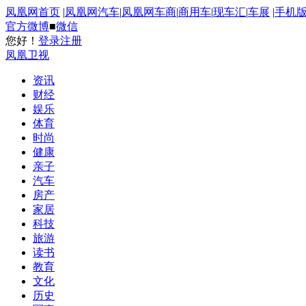
凤凰网首页
|
凤凰网汽车
|
凤凰网车商
|
商用车
|
现车汇
|
车展
|
手机
官方微博
■
微信
您好！
登录
注册
凤凰卫视
资讯
财经
娱乐
体育
时尚
健康
亲子
汽车
房产
家居
科技
旅游
读书
教育
文化
历史