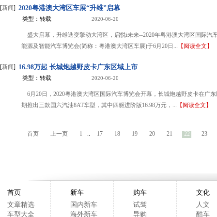
[
新闻
]
2020粤港澳大湾区车展“升维”启幕
类型：转载
2020-06-20
盛大启幕，升维迭变擎动大湾区，启悦i未来--2020年粤港澳大湾区国际汽
能源及智能汽车博览会(简称：粤港澳大湾区车展)于6月20日...
【阅读全文】
[
新闻
]
16.98万起 长城炮越野皮卡广东区域上市
类型：转载
2020-06-20
6月20日，2020粤港澳大湾区国际汽车博览会开幕，长城炮越野皮卡在广
期推出三款国六汽油8AT车型，其中四驱进阶版16.98万元，...
【阅读全文】
首页
上一页
1
..
17
18
19
20
21
22
23
首页
新车
购车
文化
文章精选
国内新车
试驾
人文
车型大全
海外新车
导购
酷车