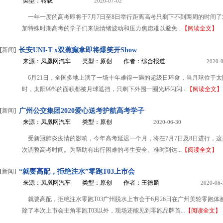
类型：转载
2020-07-02
一年一度的高考即将于7月7日至8日举行距离高考只剩下不到两周的时间
加特殊时期高考的学子们来说情绪波动和压力焦虑难以避免...
【阅读全文】
[
新闻
]
长安UNI-T x双蕉癫拿即将爆笑开Show
来源：凤凰网汽车
类型：原创
作者：综合报道
2020-
6月21日，全国多地上演了一场十年难得一遇的超级日环食，当月球位于
时，太阳99%的面积都被月球遮挡，只剩下外围一圈光环闪闪...
【阅读全文】
[
新闻
]
广州公交集团2020爱心送考护航高考学子
来源：凤凰网汽车
类型：原创
2020-06-30
受新冠肺炎疫情的影响，今年高考延迟一个月，将在7月7日及8日进行，
次调整高考时间。为帮助有出行困难的考生安全、准时到达...
【阅读全文】
[
新闻
]
“就要高配，拒绝注水”零跑T03上市会
来源：凤凰网汽车
类型：原创
作者：王徳麟
2020-06-
就要高配，拒绝注水零跑T03广州脱水上市会于6月26日在广州美轮零跑体
除了本次上市会主角零跑T03以外，现场还能见到零跑品牌首...
【阅读全文】