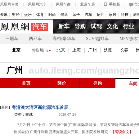
凤凰网首页
|
凤凰网汽车
|
凤凰车商
|
北京车展
|
手机版
|
官
资讯
财经
娱乐
体育
时尚
健康
亲子
汽车
房产
家居
科技
旅
新车
导购
试驾
文化
行业
三厢车
两厢车
高档/豪华车
SUV/越野车
MPV/多
北京
北京
上海
广州
沈阳
长春
切换城市
auto.ifeng.com/guangzh
广州
首页
降价
导购
车闻
[
新闻
]
粤港澳大湾区新能源汽车首展
类型：转载
2020-07-24
7月24日上午十点，第五届中国(广州)国际新能源、节能及智能汽车展览会
称展会)在广州保利世贸博览馆盛大开幕。国务院发展研究...
【阅读全文】