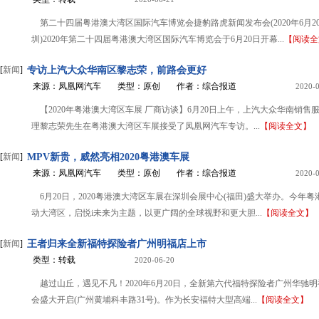
第二十四届粤港澳大湾区国际汽车博览会捷豹路虎新闻发布会(2020年6月2
圳)2020年第二十四届粤港澳大湾区国际汽车博览会于6月20日开幕...
【阅读全
[
新闻
]
专访上汽大众华南区黎志荣，前路会更好
来源：凤凰网汽车
类型：原创
作者：综合报道
2020-
【2020年粤港澳大湾区车展 厂商访谈】6月20日上午，上汽大众华南销售
理黎志荣先生在粤港澳大湾区车展接受了凤凰网汽车专访。...
【阅读全文】
[
新闻
]
MPV新贵，威然亮相2020粤港澳车展
来源：凤凰网汽车
类型：原创
作者：综合报道
2020-
6月20日，2020粤港澳大湾区车展在深圳会展中心(福田)盛大举办。今年
动大湾区，启悦i未来为主题，以更广阔的全球视野和更大胆...
【阅读全文】
[
新闻
]
王者归来全新福特探险者广州明福店上市
类型：转载
2020-06-20
越过山丘，遇见不凡！2020年6月20日，全新第六代福特探险者广州华驰
会盛大开启(广州黄埔科丰路31号)。作为长安福特大型高端...
【阅读全文】