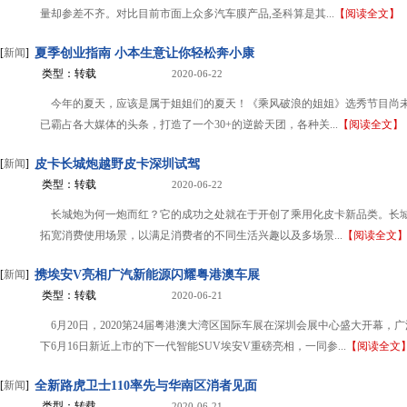
量却参差不齐。对比目前市面上众多汽车膜产品,圣科算是其...
【阅读全文】
[
新闻
]
夏季创业指南 小本生意让你轻松奔小康
类型：转载
2020-06-22
今年的夏天，应该是属于姐姐们的夏天！《乘风破浪的姐姐》选秀节目尚
已霸占各大媒体的头条，打造了一个30+的逆龄天团，各种关...
【阅读全文】
[
新闻
]
皮卡长城炮越野皮卡深圳试驾
类型：转载
2020-06-22
长城炮为何一炮而红？它的成功之处就在于开创了乘用化皮卡新品类。长
拓宽消费使用场景，以满足消费者的不同生活兴趣以及多场景...
【阅读全文
[
新闻
]
携埃安V亮相广汽新能源闪耀粤港澳车展
类型：转载
2020-06-21
6月20日，2020第24届粤港澳大湾区国际车展在深圳会展中心盛大开幕，
下6月16日新近上市的下一代智能SUV埃安V重磅亮相，一同参...
【阅读全文
[
新闻
]
全新路虎卫士110率先与华南区消者见面
类型：转载
2020-06-21