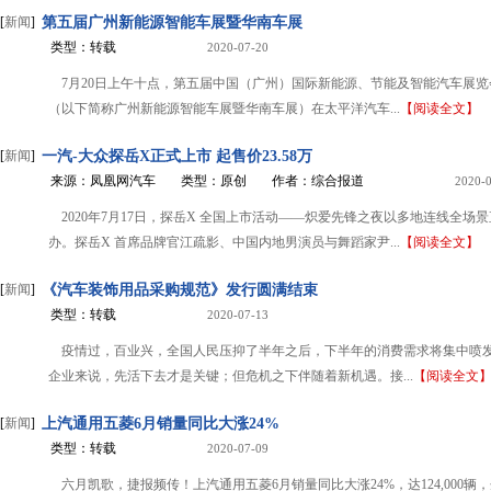
[
新闻
]
第五届广州新能源智能车展暨华南车展
类型：转载
2020-07-20
7月20日上午十点，第五届中国（广州）国际新能源、节能及智能汽车展
（以下简称广州新能源智能车展暨华南车展）在太平洋汽车...
【阅读全文】
[
新闻
]
一汽-大众探岳X正式上市 起售价23.58万
来源：凤凰网汽车
类型：原创
作者：综合报道
2020-
2020年7月17日，探岳X 全国上市活动——炽爱先锋之夜以多地连线全场
办。探岳X 首席品牌官江疏影、中国内地男演员与舞蹈家尹...
【阅读全文】
[
新闻
]
《汽车装饰用品采购规范》发行圆满结束
类型：转载
2020-07-13
疫情过，百业兴，全国人民压抑了半年之后，下半年的消费需求将集中喷
企业来说，先活下去才是关键；但危机之下伴随着新机遇。接...
【阅读全文
[
新闻
]
上汽通用五菱6月销量同比大涨24%
类型：转载
2020-07-09
六月凯歌，捷报频传！上汽通用五菱6月销量同比大涨24%，达124,000辆