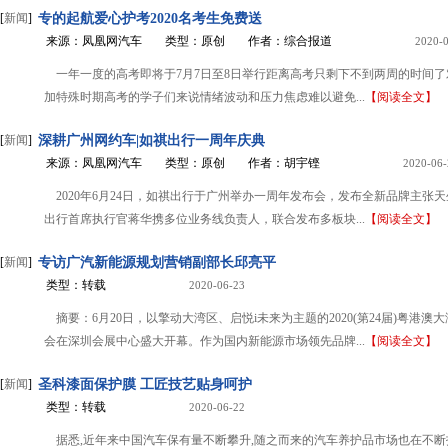
[
新闻
]
专的起航爱心护考2020名考生免费送
来源：凤凰网汽车
类型：原创
作者：综合报道
2020-
一年一度的高考即将于7月7日至8日举行距离高考只剩下不到两周的时间
加特殊时期高考的学子们来说情绪波动和压力焦虑难以避免...
【阅读全文】
[
新闻
]
深耕广州网约车|如祺出行一周年庆典
来源：凤凰网汽车
类型：原创
作者：胡宇铿
2020-06-
2020年6月24日，如祺出行于广州举办一周年发布会，发布全新品牌主张
出行首席执行官蒋华携多位业务线负责人，联合发布多板块...
【阅读全文】
[
新闻
]
专访广汽新能源规划营销副部长邱亮平
类型：转载
2020-06-23
摘要：6月20日，以擎动大湾区、启悦i未来为主题的2020(第24届)粤港澳
会在深圳会展中心盛大开幕。作为国内新能源市场领先品牌...
【阅读全文】
[
新闻
]
圣科漆面保护膜 工匠技艺贴身呵护
类型：转载
2020-06-22
据悉,近年来中国汽车保有量不断攀升,随之而来的汽车养护品市场也在不断