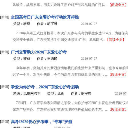
风破浪，战绩累累，用实力诠释了用户对产品和品牌的广泛认...
【阅读全文
[
新闻
]
全国高考日广东交警护考行动旗开得胜
类型：转载
作者：胡宇铿
2020-07-07
2020年高考正式拉开帷幕，本次广东参与高考的学生多达67.4万，为确保
交通安全畅通，广东交警携手中国交通频道·广东、凤凰网汽...
【阅读全文】
[
新闻
]
广州交警助力2020广东爱心护考
类型：转载
作者：王徳麟
2020-07-07
今年年初，突如其来的新冠疫情给我们的生活带来严重影响，也令今年的
迟了一个月。对考生来说，今年的高考具有特殊意义的同时，...
【阅读全文
[
新闻
]
挚爱为你护考，2020广东爱心护考启动
来源：凤凰网汽车
类型：原创
作者：胡宇铿
2020-07-
7月4日，广东开学季系列活动之挚爱，为你护考2020广东爱心护考启动仪
馆东广场举办。广东省公安厅交通管理局指挥处副处长李东、...
【阅读全文
[
新闻
]
高考‖2020爱心护考季，“专车”护航