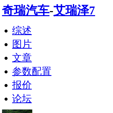
奇瑞汽车
-
艾瑞泽7
综述
图片
文章
参数配置
报价
论坛