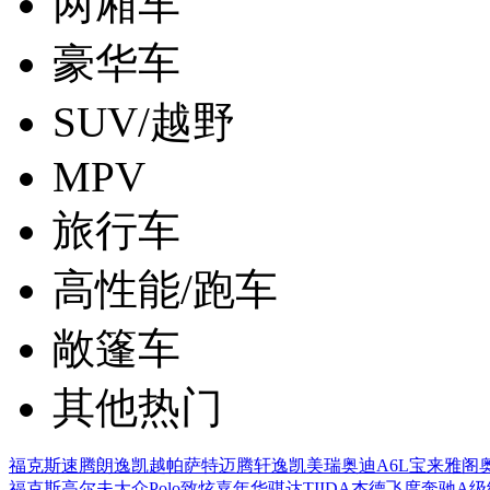
两厢车
豪华车
SUV/越野
MPV
旅行车
高性能/跑车
敞篷车
其他热门
福克斯
速腾
朗逸
凯越
帕萨特
迈腾
轩逸
凯美瑞
奥迪A6L
宝来
雅阁
福克斯
高尔夫
大众Polo
致炫
嘉年华
骐达TIIDA
杰德
飞度
奔驰A级