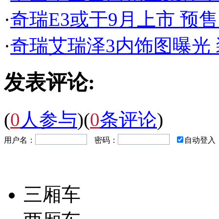
·
奇瑞E3或于9月上市 预售5.
·
奇瑞艾瑞泽3内饰图曝光
发表评论:
(
0
人参与
)
(
0
条评论
)
用户名：
密码：
自动登入
三厢车