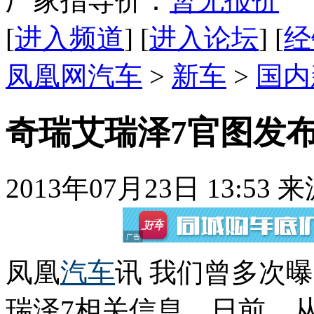
厂家指导价：
暂无报价
[
进入频道
] [
进入论坛
] [
经
凤凰网汽车
>
新车
>
国内
奇瑞艾瑞泽7官图发布
2013年07月23日 13:53
来
凤凰
汽车
讯 我们曾多次
瑞泽7相关信息。日前，