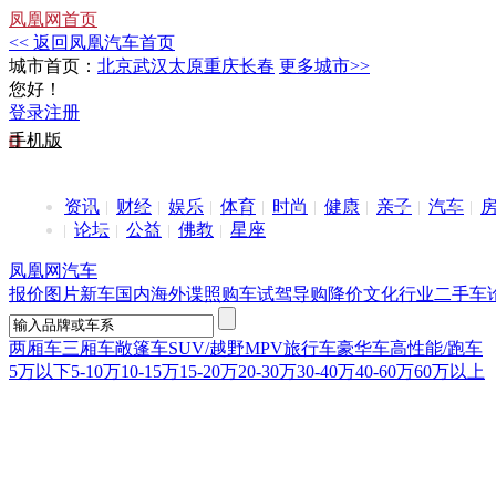
凤凰网首页
<< 返回凤凰汽车首页
城市首页：
北京
武汉
太原
重庆
长春
更多城市>>
您好！
登录
注册
手机版
资讯
财经
娱乐
体育
时尚
健康
亲子
汽车
论坛
公益
佛教
星座
凤凰网汽车
报价
图片
新车
国内
海外
谍照
购车
试驾
导购
降价
文化
行业
二手车
两厢车
三厢车
敞篷车
SUV/越野
MPV
旅行车
豪华车
高性能/跑车
5万以下
5-10万
10-15万
15-20万
20-30万
30-40万
40-60万
60万以上