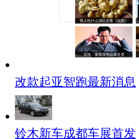
男人吃什么强壮必看（组图）
耳鸣：重视耳鸣远离耳聋
改款起亚智跑最新消息
铃木新车成都车展首发