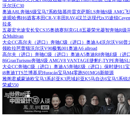
沃尔沃C30
奥迪A8L
奔驰S级
宝马7系
欧陆
慕尚
雷克萨斯LS
奔驰S级 AMG
飞
途观
哈弗H6
逍客
本田CR-V
丰田RAV4
汉兰达
现代ix35
途锐
Cayen
拉多
五菱宏光
途安
长安CS35
奥德赛
别克GL8
五菱荣光
菱智
奔驰R级
众Multivan
大众CC
高尔夫（进口）
奔驰C级（进口）
奥迪A4
沃尔沃V60
普
领
欧拉芭蕾猫
沃尔沃V90
极氪001
奥迪A6 allroad
高尔夫（进口）
奔驰C级（进口）
奥迪A5
奥迪R8
奔驰E级（进
86
GranTurismo
奔驰S级 AMG
V8 VANTAGE
捷豹F-TYPE
奔驰S
大众CC
奔驰C级（进口）
奥迪A5
奔驰E级（进口）
保时捷911
宝
i8
奥迪TTS
兰博基尼Huracán
宝马M4
零跑S01
MG6新能源
雅阁
君威
蒙迪欧
宝马3系
起亚K3
思域
起亚K5
马自达6
宝马5系
锐
荣威550