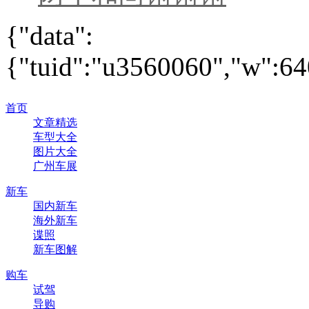
{"data":
{"tuid":"u3560060","w":640
首页
文章精选
车型大全
图片大全
广州车展
新车
国内新车
海外新车
谍照
新车图解
购车
试驾
导购