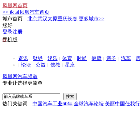
凤凰网首页
<< 返回凤凰汽车首页
城市首页：
北京
武汉
太原
重庆
长春
更多城市>>
您好！
登录
注册
手机版
资讯
财经
娱乐
体育
时尚
健康
亲子
汽车
论坛
公益
佛教
星座
凤凰网汽车频道
专业让选择更简单
热门关键词：
中国汽车工业60年
全球汽车论坛
美丽中国任我行