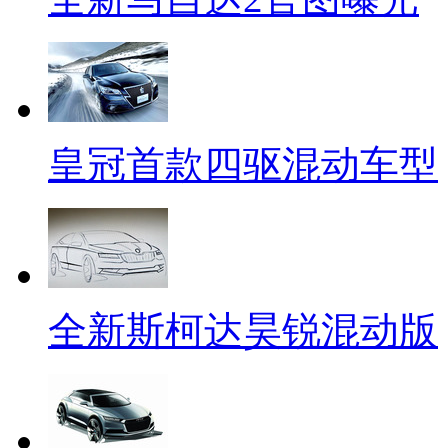
皇冠首款四驱混动车型
全新斯柯达昊锐混动版