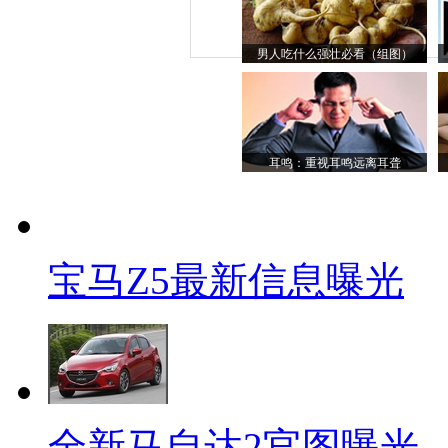
男人吃什么强壮必看（组图）
耳鸣：重视耳鸣远离耳聋
宝马Z5最新信息曝光
全新马自达2官图曝光