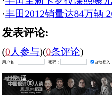
·
丰田全新卡罗拉谍照曝光
·
丰田2012销量达84万辆 2
发表评论:
(
0
人参与
)
(
0
条评论
)
用户名：
密码：
自动登入