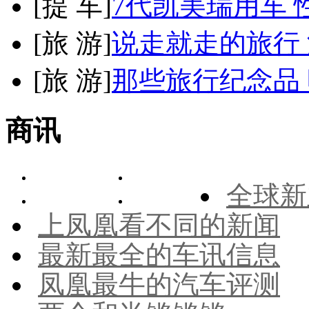
[
提 车
]
7代凯美瑞用车 
[
旅 游
]
说走就走的旅行
[
旅 游
]
那些旅行纪念品 
商讯
全球新
上凤凰看不同的新闻
最新最全的车讯信息
凤凰最牛的汽车评测