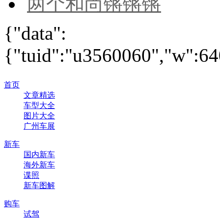
两个和尚锵锵锵
{"data":
{"tuid":"u3560060","w":640
首页
文章精选
车型大全
图片大全
广州车展
新车
国内新车
海外新车
谍照
新车图解
购车
试驾