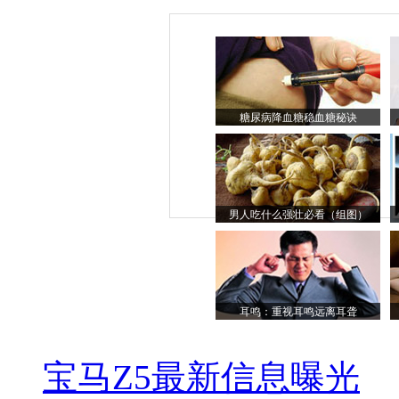
糖尿病降血糖稳血糖秘诀
男人吃什么强壮必看（组图）
耳鸣：重视耳鸣远离耳聋
宝马Z5最新信息曝光