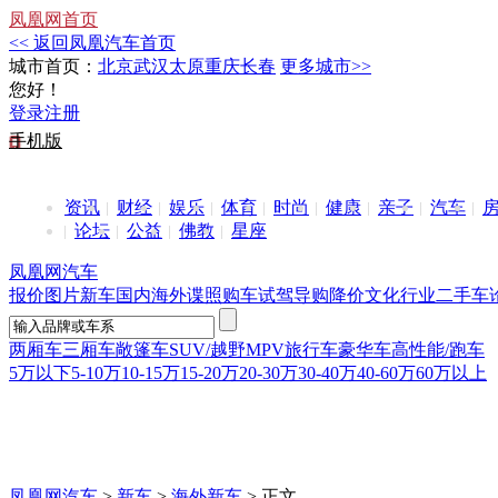
凤凰网首页
<< 返回凤凰汽车首页
城市首页：
北京
武汉
太原
重庆
长春
更多城市>>
您好！
登录
注册
手机版
资讯
财经
娱乐
体育
时尚
健康
亲子
汽车
论坛
公益
佛教
星座
凤凰网汽车
报价
图片
新车
国内
海外
谍照
购车
试驾
导购
降价
文化
行业
二手车
两厢车
三厢车
敞篷车
SUV/越野
MPV
旅行车
豪华车
高性能/跑车
5万以下
5-10万
10-15万
15-20万
20-30万
30-40万
40-60万
60万以上
凤凰网汽车
>
新车
>
海外新车
> 正文