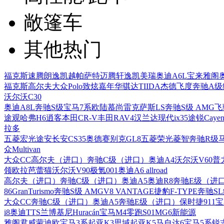
敞篷车
其他热门
福克斯
速腾
朗逸
凯越
帕萨特
迈腾
轩逸
凯美瑞
奥迪A6L
宝来
雅阁
福克斯
高尔夫
大众Polo
致炫
嘉年华
骐达TIIDA
杰德
飞度
奔驰A级
沃尔沃C30
奥迪A8L
奔驰S级
宝马7系
欧陆
慕尚
雷克萨斯LS
奔驰S级 AMG
飞
途观
哈弗H6
逍客
本田CR-V
丰田RAV4
汉兰达
现代ix35
途锐
Cayen
拉多
五菱宏光
途安
长安CS35
奥德赛
别克GL8
五菱荣光
菱智
奔驰R级
众Multivan
大众CC
高尔夫（进口）
奔驰C级（进口）
奥迪A4
沃尔沃V60
普
领
欧拉芭蕾猫
沃尔沃V90
极氪001
奥迪A6 allroad
高尔夫（进口）
奔驰C级（进口）
奥迪A5
奥迪R8
奔驰E级（进
86
GranTurismo
奔驰S级 AMG
V8 VANTAGE
捷豹F-TYPE
奔驰S
大众CC
奔驰C级（进口）
奥迪A5
奔驰E级（进口）
保时捷911
宝
i8
奥迪TTS
兰博基尼Huracán
宝马M4
零跑S01
MG6新能源
雅阁
君威
蒙迪欧
宝马3系
起亚K3
思域
起亚K5
马自达6
宝马5系
锐