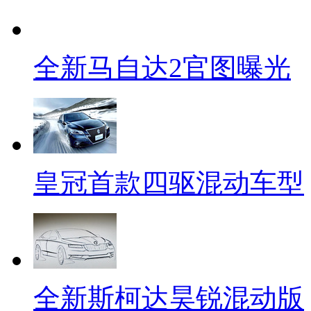
全新马自达2官图曝光
皇冠首款四驱混动车型
全新斯柯达昊锐混动版