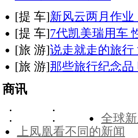
[
提 车
]
新风云两月作业
[
提 车
]
7代凯美瑞用车 
[
旅 游
]
说走就走的旅行
[
旅 游
]
那些旅行纪念品 
商讯
全球新
上凤凰看不同的新闻