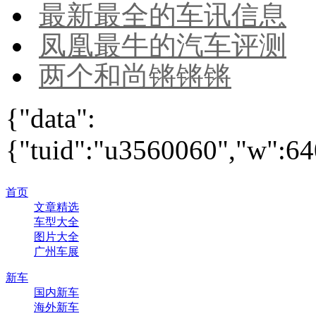
最新最全的车讯信息
凤凰最牛的汽车评测
两个和尚锵锵锵
{"data":
{"tuid":"u3560060","w":640
首页
文章精选
车型大全
图片大全
广州车展
新车
国内新车
海外新车