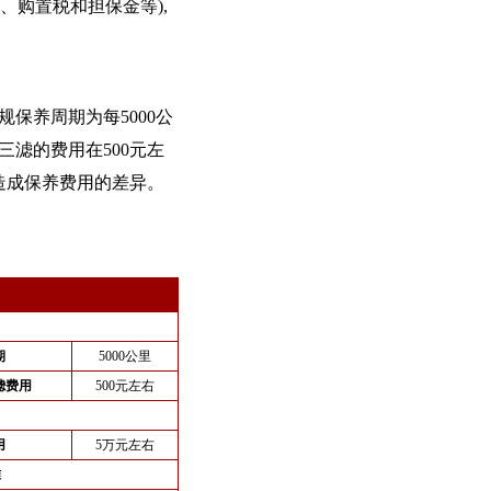
、购置税和担保金等),
。
规保养周期为每5000公
三滤的费用在500元左
造成保养费用的差异。
期
5000公里
滤费用
500元左右
用
5万元左右
准