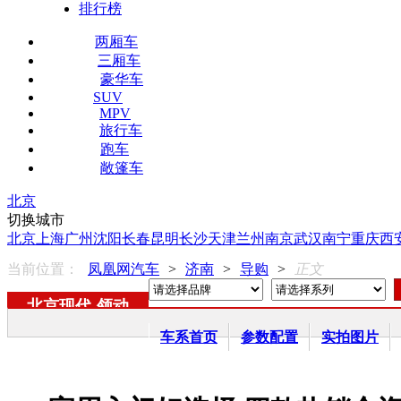
排行榜
两厢车
三厢车
豪华车
SUV
MPV
旅行车
跑车
敞篷车
北京
切换城市
北京
上海
广州
沈阳
长春
昆明
长沙
天津
兰州
南京
武汉
南宁
重庆
西
当前位置：
凤凰网汽车
>
济南
>
导购
>
正文
北京现代
-
领动
车系首页
参数配置
实拍图片