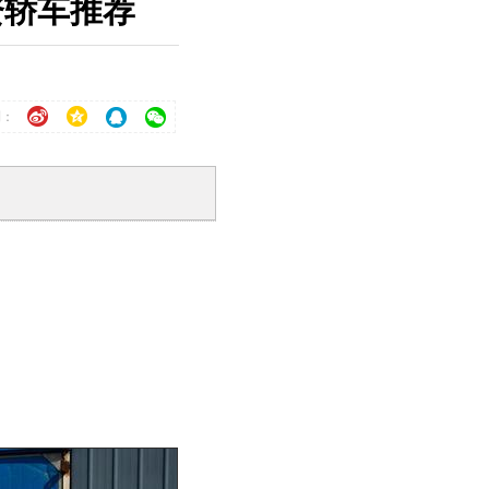
资轿车推荐
到：