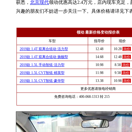
获悉，
北京现代
领动优惠高达2.4万元，店内现车充足
兴趣的朋友们不妨进一步关注一下。具体价格请详见下
领动 最新价格变动报价表
车型
指导价
现价
2019款 1.4T 双离合炫动·活力型
12.48
10.28
询价
2019款 1.4T 双离合炫动·旗舰型
14.68
12.48
询价
2019款 1.5L 手动智炫·活力型
10.98
8.58
询价
2019款 1.5L CVT智炫·精英型
11.98
9.58
询价
2019款 1.5L CVT智炫·豪华型
13.38
10.98
询价
更多优惠请致电经销商
免费咨询电话：400-068-1313 转 215