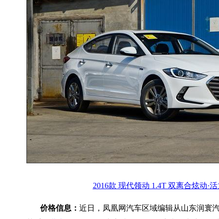
2016款 现代领动 1.4T 双离合炫动·
价格信息：
近日，凤凰网汽车区域编辑从山东润寰