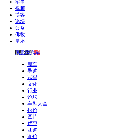
军事
视频
博客
论坛
公益
佛教
星座
凤凰网汽车
新车
导购
试驾
文化
行业
论坛
车型大全
报价
图片
优惠
团购
询价