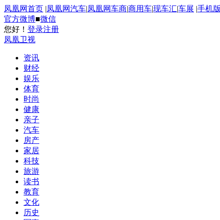
凤凰网首页
|
凤凰网汽车
|
凤凰网车商
|
商用车
|
现车汇
|
车展
|
手机
官方微博
■
微信
您好！
登录
注册
凤凰卫视
资讯
财经
娱乐
体育
时尚
健康
亲子
汽车
房产
家居
科技
旅游
读书
教育
文化
历史