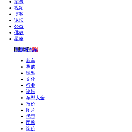
军事
视频
博客
论坛
公益
佛教
星座
凤凰网汽车
新车
导购
试驾
文化
行业
论坛
车型大全
报价
图片
优惠
团购
询价