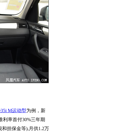
ve35i M运动型
为例，新
准利率首付30%三年期
和担保金等),月供1.2万