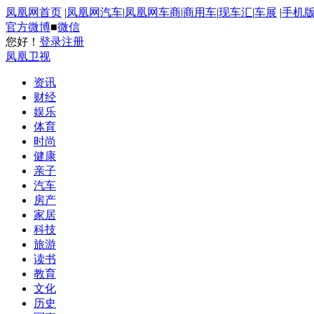
凤凰网首页
|
凤凰网汽车
|
凤凰网车商
|
商用车
|
现车汇
|
车展
|
手机
官方微博
■
微信
您好！
登录
注册
凤凰卫视
资讯
财经
娱乐
体育
时尚
健康
亲子
汽车
房产
家居
科技
旅游
读书
教育
文化
历史