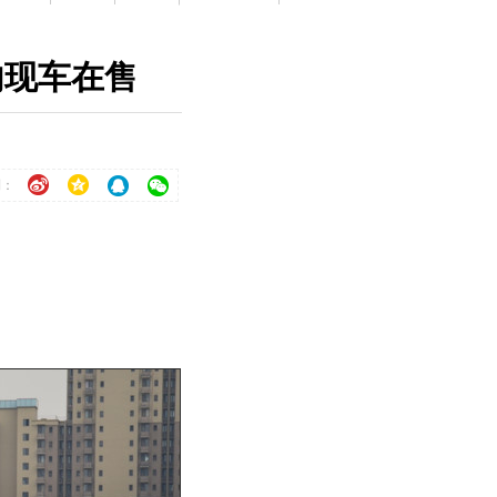
店内现车在售
到：