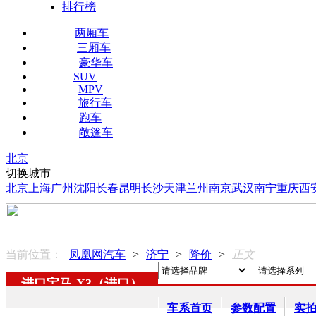
排行榜
两厢车
三厢车
豪华车
SUV
MPV
旅行车
跑车
敞篷车
北京
切换城市
北京
上海
广州
沈阳
长春
昆明
长沙
天津
兰州
南京
武汉
南宁
重庆
西
当前位置：
凤凰网汽车
>
济宁
>
降价
>
正文
进口宝马
-
X3（进口）
车系首页
参数配置
实