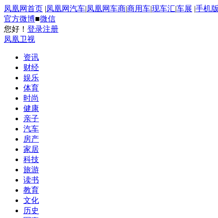
凤凰网首页
|
凤凰网汽车
|
凤凰网车商
|
商用车
|
现车汇
|
车展
|
手机
官方微博
■
微信
您好！
登录
注册
凤凰卫视
资讯
财经
娱乐
体育
时尚
健康
亲子
汽车
房产
家居
科技
旅游
读书
教育
文化
历史