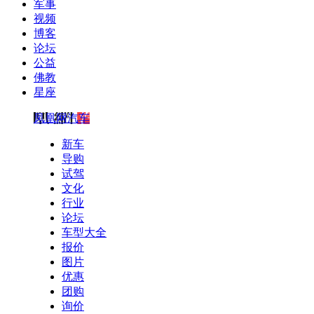
军事
视频
博客
论坛
公益
佛教
星座
凤凰网汽车
新车
导购
试驾
文化
行业
论坛
车型大全
报价
图片
优惠
团购
询价