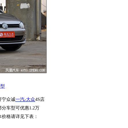
适型
济宁众诚
一汽-大众
4S店
分车型可优惠1.2万
体价格请详见下表：