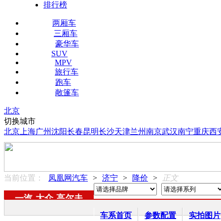
排行榜
两厢车
三厢车
豪华车
SUV
MPV
旅行车
跑车
敞篷车
北京
切换城市
北京
上海
广州
沈阳
长春
昆明
长沙
天津
兰州
南京
武汉
南宁
重庆
西
当前位置：
凤凰网汽车
>
济宁
>
降价
>
正文
一汽-大众
-
高尔夫
车系首页
参数配置
实拍图片