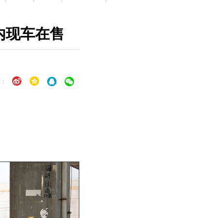
店内现车在售
到：