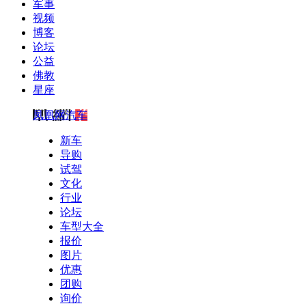
军事
视频
博客
论坛
公益
佛教
星座
凤凰网汽车
新车
导购
试驾
文化
行业
论坛
车型大全
报价
图片
优惠
团购
询价