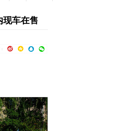
店内现车在售
到：