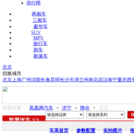
排行榜
两厢车
三厢车
豪华车
SUV
MPV
旅行车
跑车
敞篷车
北京
切换城市
北京
上海
广州
沈阳
长春
昆明
长沙
天津
兰州
南京
武汉
南宁
重庆
西
当前位置：
凤凰网汽车
>
济宁
>
降价
>
正文
凯翼汽车
-
V3
车系首页
参数配置
实拍图片