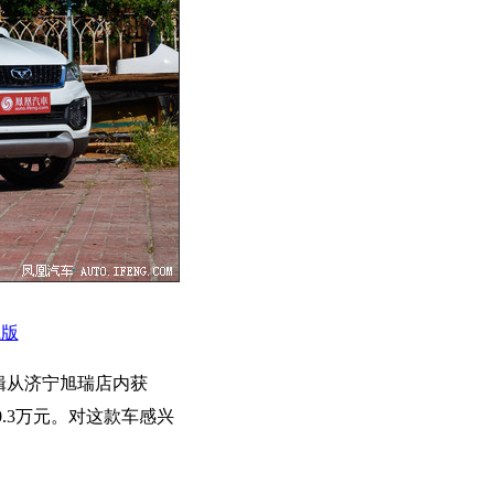
航版
辑从济宁旭瑞店内获
.3万元。对这款车感兴
：