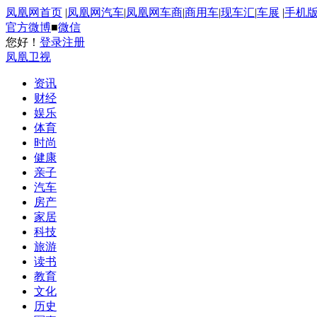
凤凰网首页
|
凤凰网汽车
|
凤凰网车商
|
商用车
|
现车汇
|
车展
|
手机
官方微博
■
微信
您好！
登录
注册
凤凰卫视
资讯
财经
娱乐
体育
时尚
健康
亲子
汽车
房产
家居
科技
旅游
读书
教育
文化
历史