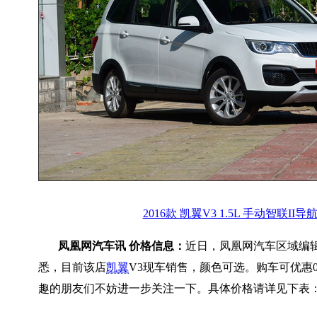
2016款 凯翼V3 1.5L 手动智联II导
凤凰网汽车讯 价格信息：
近日，凤凰网汽车区域编
悉，目前该店
凯翼
V3现车销售，颜色可选。购车可优惠0
趣的朋友们不妨进一步关注一下。具体价格请详见下表