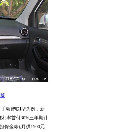
航版
5L 手动智联I型为例，新
准利率首付30%三年期计
保金等),月供1500元