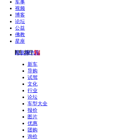
军事
视频
博客
论坛
公益
佛教
星座
凤凰网汽车
新车
导购
试驾
文化
行业
论坛
车型大全
报价
图片
优惠
团购
询价