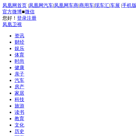
凤凰网首页
|
凤凰网汽车
|
凤凰网车商
|
商用车
|
现车汇
|
车展
|
手机
官方微博
■
微信
您好！
登录
注册
凤凰卫视
资讯
财经
娱乐
体育
时尚
健康
亲子
汽车
房产
家居
科技
旅游
读书
教育
文化
历史