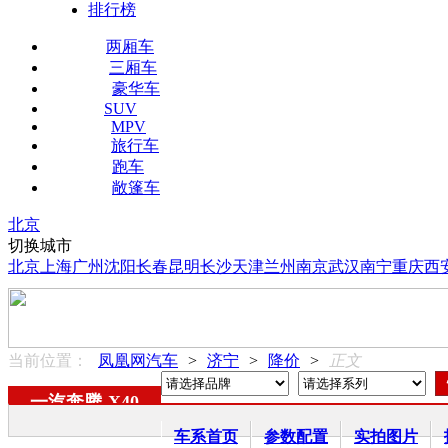
排行榜
两厢车
三厢车
豪华车
SUV
MPV
旅行车
跑车
敞篷车
北京
切换城市
北京
上海
广州
沈阳
长春
昆明
长沙
天津
兰州
南京
武汉
南宁
重庆
西
当前位置：
凤凰网汽车
>
济宁
>
降价
>
正文
一汽奔腾
-
X40
车系首页
参数配置
实拍图片