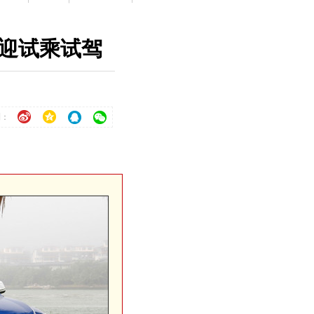
欢迎试乘试驾
到：