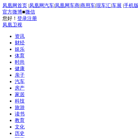
凤凰网首页
|
凤凰网汽车
|
凤凰网车商
|
商用车
|
现车汇
|
车展
|
手机
官方微博
■
微信
您好！
登录
注册
凤凰卫视
资讯
财经
娱乐
体育
时尚
健康
亲子
汽车
房产
家居
科技
旅游
读书
教育
文化
历史