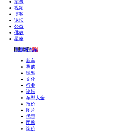
军事
视频
博客
论坛
公益
佛教
星座
凤凰网汽车
新车
导购
试驾
文化
行业
论坛
车型大全
报价
图片
优惠
团购
询价