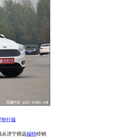
尚型智行版
辑从济宁褀远
福特
经销