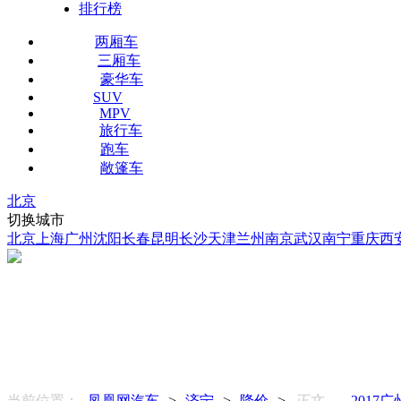
排行榜
两厢车
三厢车
豪华车
SUV
MPV
旅行车
跑车
敞篷车
北京
切换城市
北京
上海
广州
沈阳
长春
昆明
长沙
天津
兰州
南京
武汉
南宁
重庆
西
当前位置：
凤凰网汽车
>
济宁
>
降价
>
正文
2017