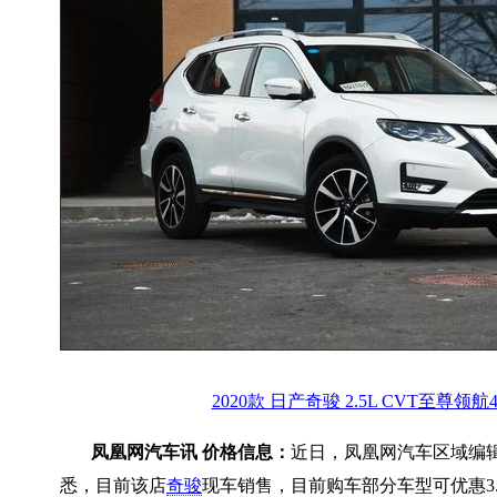
2020款 日产奇骏 2.5L CVT至尊领航
凤凰网汽车讯 价格信息：
近日，凤凰网汽车区域编
悉，目前该店
奇骏
现车销售，目前购车部分车型可优惠3.