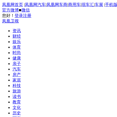
凤凰网首页
|
凤凰网汽车
|
凤凰网车商
|
商用车
|
现车汇
|
车展
|
手机
官方微博
■
微信
您好！
登录
注册
凤凰卫视
资讯
财经
娱乐
体育
时尚
健康
亲子
汽车
房产
家居
科技
旅游
读书
教育
文化
历史