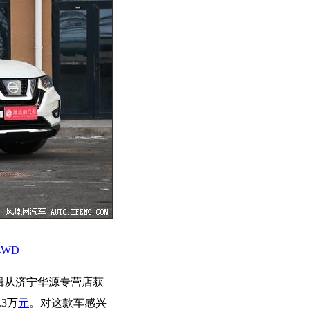
4WD
辑从济宁华源专营店获
3万
元
。对这款车感兴