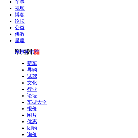
军事
视频
博客
论坛
公益
佛教
星座
凤凰网汽车
新车
导购
试驾
文化
行业
论坛
车型大全
报价
图片
优惠
团购
询价