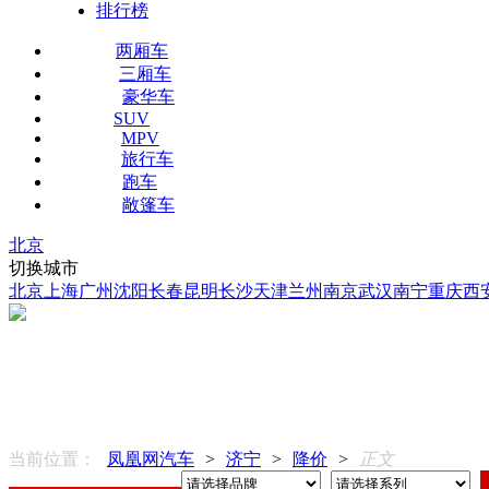
排行榜
两厢车
三厢车
豪华车
SUV
MPV
旅行车
跑车
敞篷车
北京
切换城市
北京
上海
广州
沈阳
长春
昆明
长沙
天津
兰州
南京
武汉
南宁
重庆
西
当前位置：
凤凰网汽车
>
济宁
>
降价
>
正文