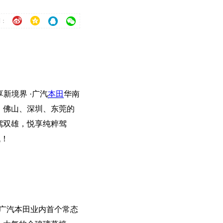
到：
新境界 ·广汽
本田
华南
、佛山、深圳、东莞的
驾双雄，悦享纯粹驾
代！
是广汽本田业内首个常态