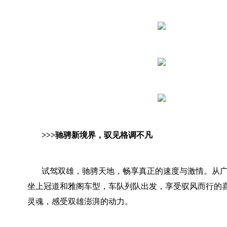
>>>
驰骋新境界
，
驭见格调不凡
试驾双雄，驰骋天地，畅享真正的速度与激情。从
坐上冠道和雅阁车型，车队列队出发，享受驭风而行的
灵魂，感受双雄澎湃的动力。