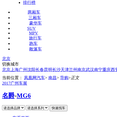
排行榜
两厢车
三厢车
豪华车
SUV
MPV
旅行车
跑车
敞篷车
北京
切换城市
北京
上海
广州
沈阳
长春
昆明
长沙
天津
兰州
南京
武汉
南宁
重庆
西
当前位置：
凤凰网汽车
>
南昌
>
导购
>
正文
2017广州车展
名爵
-
MG6