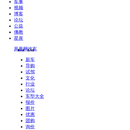
军事
视频
博客
论坛
公益
佛教
星座
凤凰网汽车
新车
导购
试驾
文化
行业
论坛
车型大全
报价
图片
优惠
团购
询价