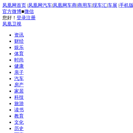
凤凰网首页
|
凤凰网汽车
|
凤凰网车商
|
商用车
|
现车汇
|
车展
|
手机
官方微博
■
微信
您好！
登录
注册
凤凰卫视
资讯
财经
娱乐
体育
时尚
健康
亲子
汽车
房产
家居
科技
旅游
读书
教育
文化
历史