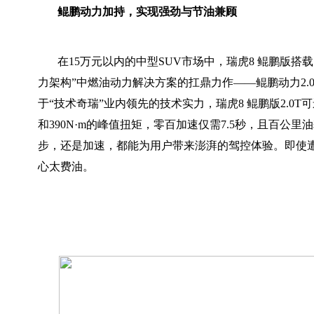
鲲鹏动力加持，实现强劲与节油兼顾
在15万元以内的中型SUV市场中，瑞虎8 鲲鹏版搭载
力架构”中燃油动力解决方案的扛鼎力作——鲲鹏动力2.0
于“技术奇瑞”业内领先的技术实力，瑞虎8 鲲鹏版2.0T可
和390N·m的峰值扭矩，零百加速仅需7.5秒，且百公里
步，还是加速，都能为用户带来澎湃的驾控体验。即使
心太费油。