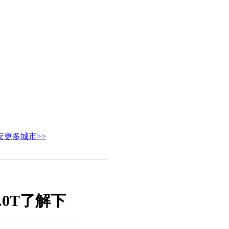
安
更多城市>>
0T了解下