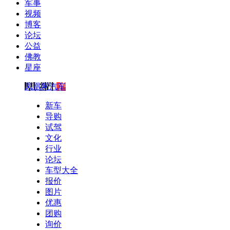
军事
视频
博客
论坛
公益
佛教
星座
凤凰网汽车
新车
导购
试驾
文化
行业
论坛
车型大全
报价
图片
优惠
团购
询价