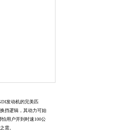
GDI发动机的完美匹
的换挡逻辑，其动力可始
怕用户开到时速100公
时之需。