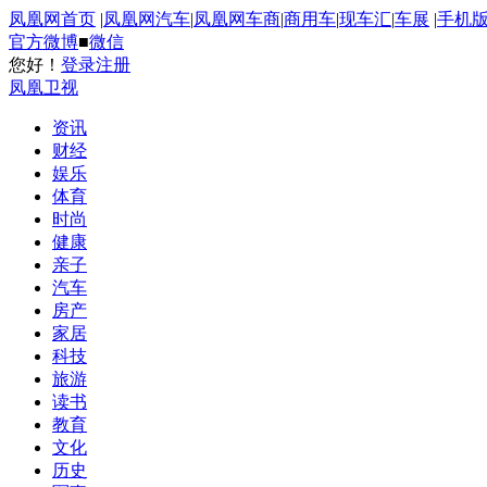
凤凰网首页
|
凤凰网汽车
|
凤凰网车商
|
商用车
|
现车汇
|
车展
|
手机
官方微博
■
微信
您好！
登录
注册
凤凰卫视
资讯
财经
娱乐
体育
时尚
健康
亲子
汽车
房产
家居
科技
旅游
读书
教育
文化
历史