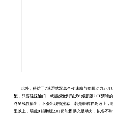
此外，得益于7速湿式双离合变速箱与鲲鹏动力2.0T
配，只要轻踩油门，就能感受到瑞虎8 鲲鹏版2.0T清晰
终呈线性输出，不会出现顿挫感。若是驰骋在高速上，哪
里以上，瑞虎8 鲲鹏版2.0T仍能提供充足动力，以备不