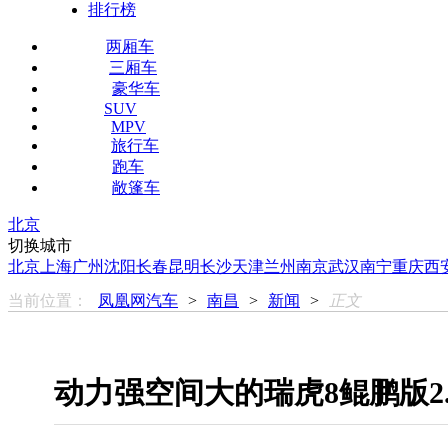
排行榜
两厢车
三厢车
豪华车
SUV
MPV
旅行车
跑车
敞篷车
北京
切换城市
北京
上海
广州
沈阳
长春
昆明
长沙
天津
兰州
南京
武汉
南宁
重庆
西
当前位置：
凤凰网汽车
>
南昌
>
新闻
>
正文
动力强空间大的瑞虎8鲲鹏版2.