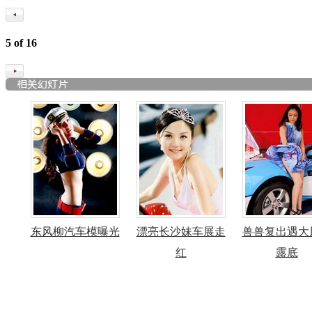
5
of
16
东风柳汽车模曝光
漂亮长沙妹车展走
兽兽复出遇大
红
露底