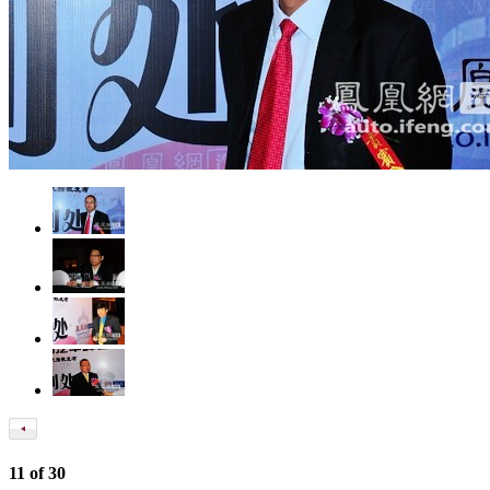
11
of
30