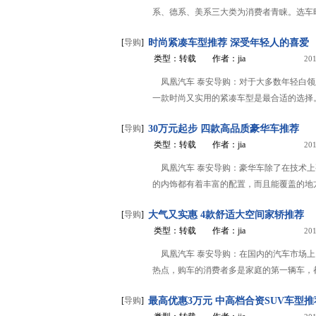
系、德系、美系三大类为消费者青睐。选车时
[
导购
]
时尚紧凑车型推荐 深受年轻人的喜爱
类型：转载
作者：jia
201
凤凰汽车 泰安导购：对于大多数年轻白
一款时尚又实用的紧凑车型是最合适的选择。
[
导购
]
30万元起步 四款高品质豪华车推荐
类型：转载
作者：jia
201
凤凰汽车 泰安导购：豪华车除了在技术
的内饰都有着丰富的配置，而且能覆盖的地方
[
导购
]
大气又实惠 4款舒适大空间家轿推荐
类型：转载
作者：jia
201
凤凰汽车 泰安导购：在国内的汽车市场上
热点，购车的消费者多是家庭的第一辆车，都
[
导购
]
最高优惠3万元 中高档合资SUV车型推