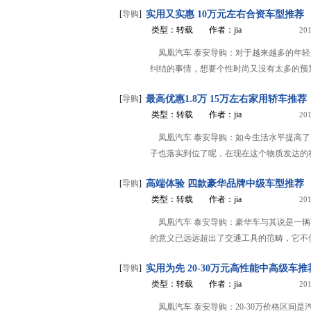
[
导购
]
实用又实惠 10万元左右合资车型推荐
类型：转载
作者：jia
201
凤凰汽车 泰安导购：对于越来越多的年
纠结的事情，想要个性时尚又没有太多的预算
[
导购
]
最高优惠1.8万 15万左右家用轿车推荐
类型：转载
作者：jia
201
凤凰汽车 泰安导购：如今生活水平提高了
子也落实到位了呢，在现在这个物质发达的社会
[
导购
]
高端体验 四款豪华品牌中级车型推荐
类型：转载
作者：jia
201
凤凰汽车 泰安导购：豪华车与其说是一
的意义已远远超出了交通工具的范畴，它不仅
[
导购
]
实用为先 20-30万元高性能中高级车推
类型：转载
作者：jia
201
凤凰汽车 泰安导购：20-30万价格区间