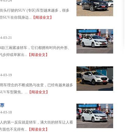
4-03-24
头行驶的SUV (专区)车型越来越多，很多
UV在你我身边...
【阅读全文】
4-03-21
荐4款三厢紧凑轿车，它们都拥有时尚的外形、
步抑或举家出...
【阅读全文】
4-03-19
者用车理念的不断成熟与改变，已经有越来越多
V车型聚焦。...
【阅读全文】
推荐
4-03-18
分人的第一反应就是轿车，满大街的轿车让人看
面也不见得有...
【阅读全文】