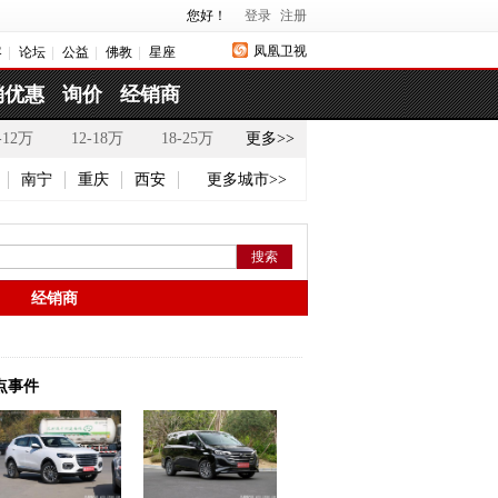
您好！
登录
注册
凤凰卫视
客
论坛
公益
佛教
星座
销优惠
询价
经销商
-12万
12-18万
18-25万
更多>>
南宁
重庆
西安
更多城市>>
经销商
点事件