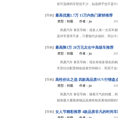
前可选择的车型也不少，似选择乎也不是什么
[
导购
]
最高优惠1.7万 15万内热门家轿推荐
类型：转载
作者：jia
201
凤凰汽车 泰安导购：很多人第一次买车
是对车需求不多，只要能代步就好。所以今天
[
导购
]
最高降3万 20万元左右中高级车推荐
类型：转载
作者：jia
201
凤凰汽车 泰安导购：现在有很多朋友的购
车型往往配置稍低或者空间稍小，而高于这个
[
导购
]
高性价比之选 四款高品质SUV行情盘
类型：转载
作者：jia
201
凤凰汽车 泰安导购：随着天气的转暖，
能装载大量随身物品及拥有较高离地间隙的SU
[
导购
]
女人节精彩推荐 4款品质非凡的时尚车
类型：转载
作者：jia
201