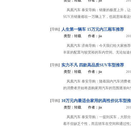
类型：转载
作者：jia
201
凤凰汽车 泰安导购：销量的极度上升，让街
SUV月销量都在一万辆上下，也就意味着这些S
[
导购
]
人生第一辆车 15万元内三厢车推荐
类型：转载
作者：jia
201
凤凰汽车 济南导购：今天我们给大家推
丰富的配置与较宽裕的车内空间。无论短途代
[
导购
]
实力不凡 四款高品质SUV车型推荐
类型：转载
作者：jia
201
凤凰汽车 泰安导购：随着国内汽车消费
的消费者开始将选购家用汽车的范围逐渐向SU
[
导购
]
10万元内最适合家用的高性价比车型
类型：转载
作者：jia
201
凤凰汽车 泰安导购：一提到买车，大部
着不但缺乏个性，而且轿车在空间和通过性方