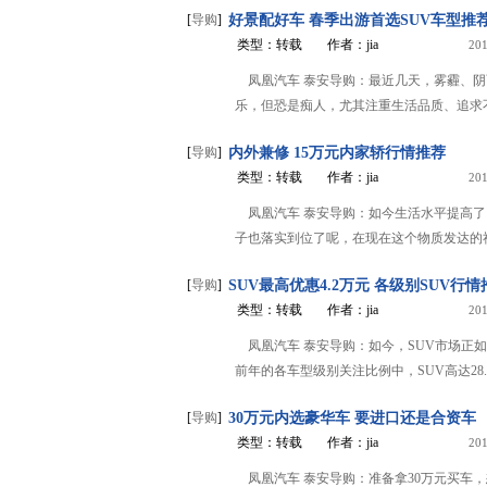
[
导购
]
好景配好车 春季出游首选SUV车型推
类型：转载
作者：jia
201
凤凰汽车 泰安导购：最近几天，雾霾、
乐，但恐是痴人，尤其注重生活品质、追求不同
[
导购
]
内外兼修 15万元内家轿行情推荐
类型：转载
作者：jia
201
凤凰汽车 泰安导购：如今生活水平提高了
子也落实到位了呢，在现在这个物质发达的社会
[
导购
]
SUV最高优惠4.2万元 各级别SUV行情
类型：转载
作者：jia
201
凤凰汽车 泰安导购：如今，SUV市场正
前年的各车型级别关注比例中，SUV高达28.03
[
导购
]
30万元内选豪华车 要进口还是合资车
类型：转载
作者：jia
201
凤凰汽车 泰安导购：准备拿30万元买车