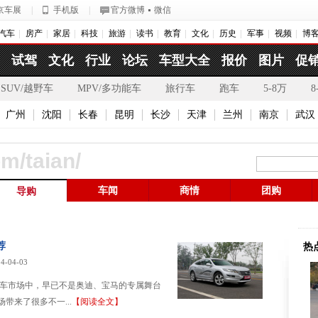
京车展
|
手机版
|
官方微博
微信
汽车
房产
家居
科技
旅游
读书
教育
文化
历史
军事
视频
博
试驾
文化
行业
论坛
车型大全
报价
图片
促
SUV/越野车
MPV/多功能车
旅行车
跑车
5-8万
8
广州
沈阳
长春
昆明
长沙
天津
兰州
南京
武汉
om/taian/
车闻
商情
团购
导购
荐
热
4-04-03
型车市场中，早已不是奥迪、宝马的专属舞台
带来了很多不一...
【阅读全文】