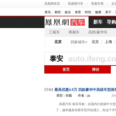
凤凰网首页
|
凤凰网汽车
|
凤凰车商
|
北
资讯
财经
娱乐
体育
时尚
健康
亲子
新车
导购
三厢车
两厢车
高档/豪华车
北京
北京
上海
切换城市
auto.ifeng.c
泰安
首页
降价
[
导购
]
最高优惠4.8万 四款豪华中高级车型推
类型：转载
作者：jia
201
凤凰汽车 泰安导购：在国内行政级中大
了，越来越多的新车型开始涌入，给这个市场