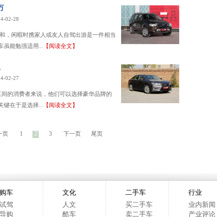
万
4-02-28
暖和，闲暇时携家人或友人自驾出游是一件相当
虽能勉强适用...
【阅读全文】
总
4-02-27
万区间的消费者来说，他们可以选择豪华品牌的
键在于是选择...
【阅读全文】
一页
1
2
3
下一页
尾页
购车
文化
二手车
行业
试驾
人文
买二手车
业内新闻
导购
酷车
卖二手车
产业评论