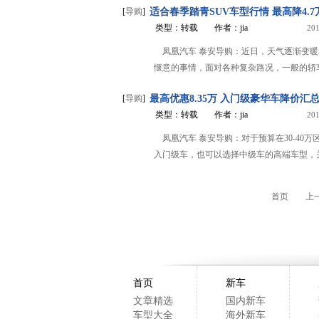
[
导购
]
适合春季踏青SUV车型行情 最高降4.7
类型：转载
作者：jia
201
凤凰汽车 泰安导购：近日，天气逐渐变
惬意的事情，面对各种复杂路况，一般的轿车
[
导购
]
最高优惠8.35万 入门级豪华车降价汇
类型：转载
作者：jia
201
凤凰汽车 泰安导购：对于预算在30-40
入门级车，也可以选择中级车的高端车型，关
首页
上
首页
新车
文章精选
国内新车
车型大全
海外新车