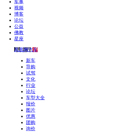
军事
视频
博客
论坛
公益
佛教
星座
凤凰网汽车
新车
导购
试驾
文化
行业
论坛
车型大全
报价
图片
优惠
团购
询价