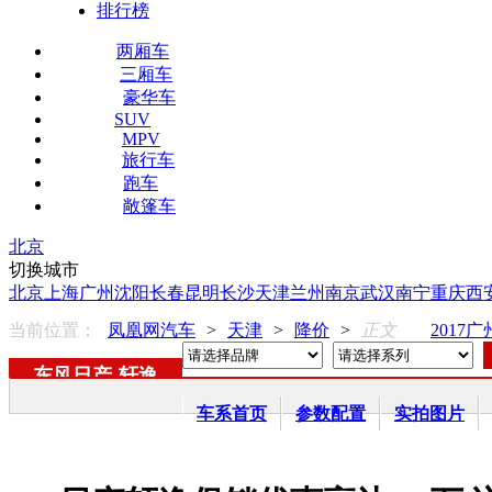
排行榜
两厢车
三厢车
豪华车
SUV
MPV
旅行车
跑车
敞篷车
北京
切换城市
北京
上海
广州
沈阳
长春
昆明
长沙
天津
兰州
南京
武汉
南宁
重庆
西
当前位置：
凤凰网汽车
>
天津
>
降价
>
正文
2017
东风日产
-
轩逸
车系首页
参数配置
实拍图片