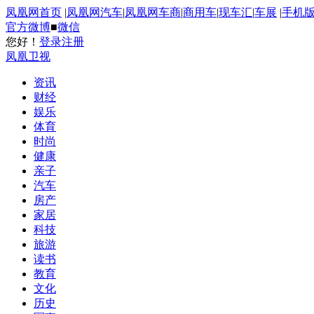
凤凰网首页
|
凤凰网汽车
|
凤凰网车商
|
商用车
|
现车汇
|
车展
|
手机
官方微博
■
微信
您好！
登录
注册
凤凰卫视
资讯
财经
娱乐
体育
时尚
健康
亲子
汽车
房产
家居
科技
旅游
读书
教育
文化
历史