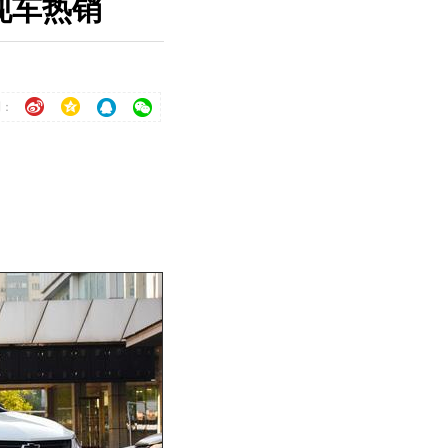
现车热销
到：