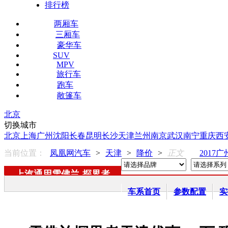
排行榜
两厢车
三厢车
豪华车
SUV
MPV
旅行车
跑车
敞篷车
北京
切换城市
北京
上海
广州
沈阳
长春
昆明
长沙
天津
兰州
南京
武汉
南宁
重庆
西
当前位置：
凤凰网汽车
>
天津
>
降价
>
正文
2017
上汽通用雪佛兰
-
探界者
车系首页
参数配置
实