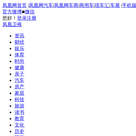
凤凰网首页
|
凤凰网汽车
|
凤凰网车商
|
商用车
|
现车汇
|
车展
|
手机
官方微博
■
微信
您好！
登录
注册
凤凰卫视
资讯
财经
娱乐
体育
时尚
健康
亲子
汽车
房产
家居
科技
旅游
读书
教育
文化
历史