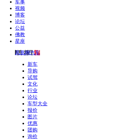
军事
视频
博客
论坛
公益
佛教
星座
凤凰网汽车
新车
导购
试驾
文化
行业
论坛
车型大全
报价
图片
优惠
团购
询价