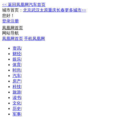
<< 返回凤凰网汽车首页
城市首页：
北京
武汉
太原
重庆
长春
更多城市>>
您好！
登录
注册
凤凰网首页
网站导航
凤凰网首页
手机凤凰网
资讯
|
财经
|
娱乐
|
体育
|
时尚
|
汽车
|
房产
|
科技
|
旅游
|
读书
|
文化
|
历史
|
军事
|