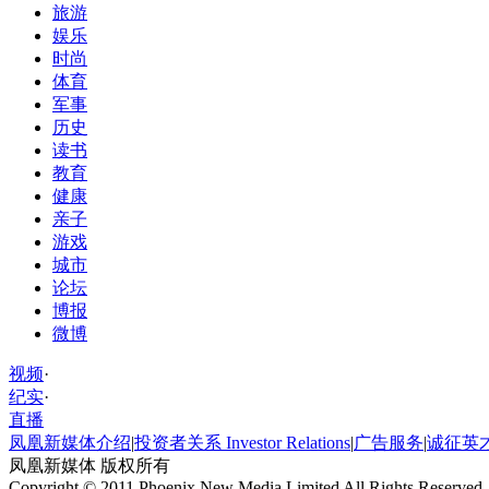
旅游
娱乐
时尚
体育
军事
历史
读书
教育
健康
亲子
游戏
城市
论坛
博报
微博
视频
·
纪实
·
直播
凤凰新媒体介绍
|
投资者关系 Investor Relations
|
广告服务
|
诚征英
凤凰新媒体 版权所有
Copyright © 2011 Phoenix New Media Limited All Rights Reserved.