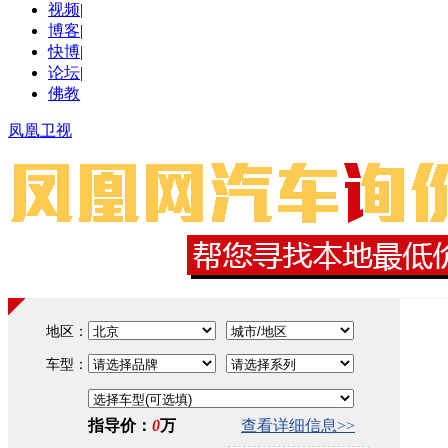
视频
|
博客
|
快博
|
论坛
|
佛教
凤凰卫视
地区：
车型：
指导价：
0
万
查看
详细信息>>