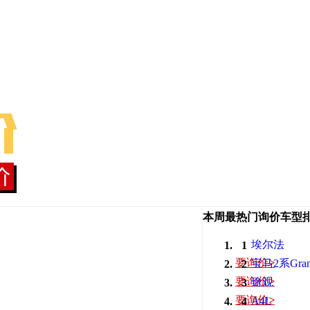
本周最热门询价车型
埃尔法
1
要询价
>
宝马2系Gra
2
Tourer
要询价
>
途观
3
要询价
>
A4L
4