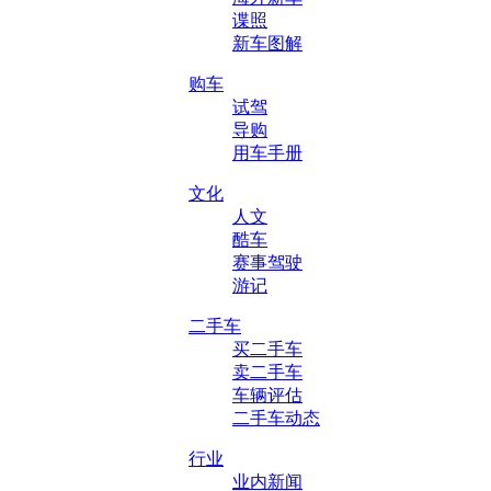
谍照
新车图解
购车
试驾
导购
用车手册
文化
人文
酷车
赛事驾驶
游记
二手车
买二手车
卖二手车
车辆评估
二手车动态
行业
业内新闻