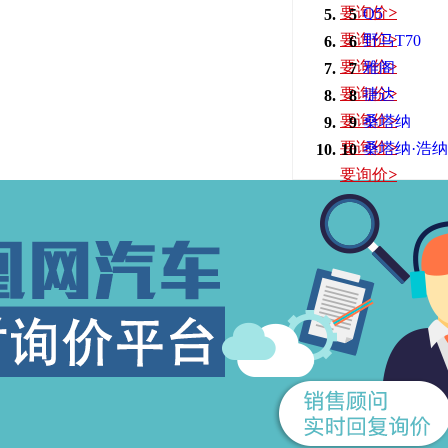
要询价
>
Q5
5
要询价
>
野马T70
6
要询价
>
雅阁
7
要询价
>
捷达
8
要询价
>
桑塔纳
9
要询价
>
桑塔纳·浩纳
10
要询价
>