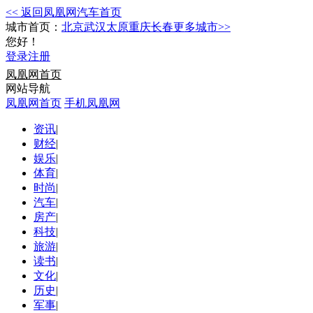
<< 返回凤凰网汽车首页
城市首页：
北京
武汉
太原
重庆
长春
更多城市>>
您好！
登录
注册
凤凰网首页
网站导航
凤凰网首页
手机凤凰网
资讯
|
财经
|
娱乐
|
体育
|
时尚
|
汽车
|
房产
|
科技
|
旅游
|
读书
|
文化
|
历史
|
军事
|