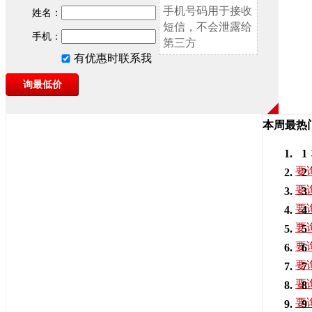
手机号码用于接收
姓名：
短信，不会泄露给
手机：
第三方
有优惠时联系我
本周最热
1
要
2
要
3
要
4
要
5
要
6
要
7
要
8
要
9