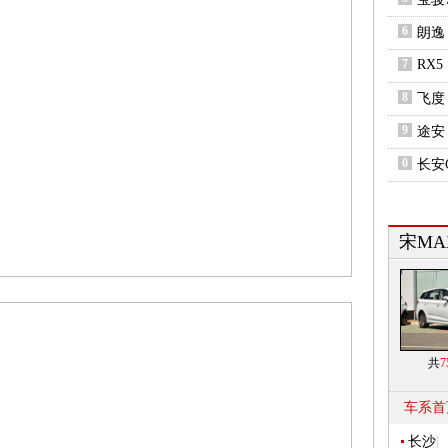
6
朗逸
7
RX5
8
飞度
9
途安
0
长安C
宋MA
共
7
车系首
长沙
|