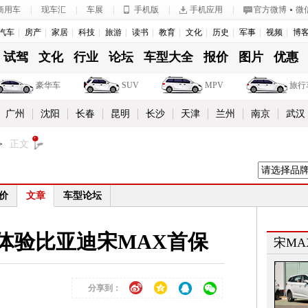
商用车
|
现车汇
|
车展
|
手机版
|
手机应用
|
官方微博
微
汽车
房产
家居
科技
旅游
读书
教育
文化
历史
军事
视频
博
试驾
文化
行业
论坛
车型大全
报价
图片
优惠
豪华车
SUV
MPV
旅行
广州
沈阳
长春
昆明
长沙
天津
兰州
南京
武汉
>
正文
价
文章
车型论坛
 体验比亚迪宋MAX首保
宋MA
分享到：