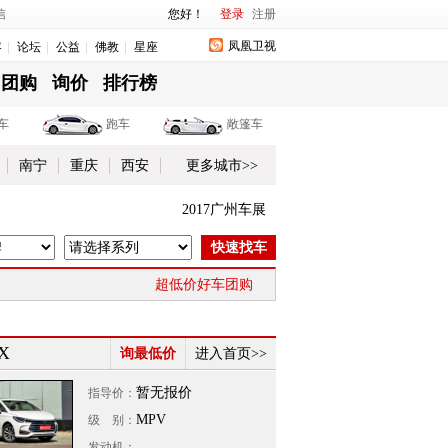
信
您好！
登录
注册
凤凰卫视
客
论坛
公益
佛教
星座
团购
询价
排行榜
车
跑车
敞篷车
南宁
重庆
西安
更多城市>>
2017广州车展
超低价好车团购
X
询最低价
进入首页>>
暂无报价
指导价：
MPV
级 别：
发动机：