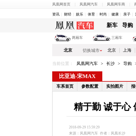
凤凰网首页
|
凤凰网汽车
|
凤凰网车商
|
资讯
财经
娱乐
体育
时尚
健康
亲子
新车
导购
两厢车
三厢车
北京
北京
上海
切换城市
当前位置：
凤凰网汽车
>
长沙
>
导购
比亚迪
-
宋MAX
车系首页
参数配置
实拍图片
报
精于勤 诚于心
2018-09-29 15:59:29
来源：凤凰网汽车
作者：凤凰长沙