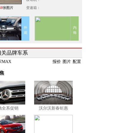
58
张图片
变速箱：
外
内
观
饰
相关品牌车系
宋MAX
报价
图片
配置
焦
驰全系促销
沃尔沃新春钜惠