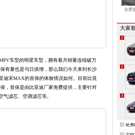
合肥
大家
1
MPV车型的明星车型，拥有着月销量连续破万
2
场保有量也是与日俱增，那么我们今天来到长沙
比亚迪宋MAX的首保的体验情况如何。目前比亚
行首保，首保是由比亚迪厂家免费提供，主要针对
3
空气滤芯、空调滤芯等。
4
哈弗
5
宝骏7