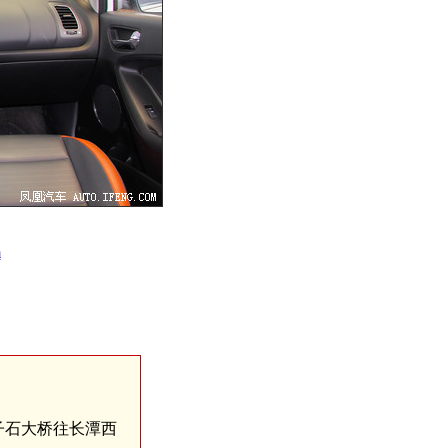
m
子石大桥往长潭西