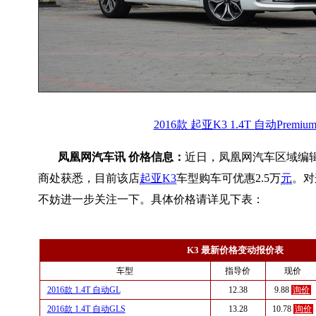
2016款 起亚K3 1.4T 自动Premiu
凤凰网汽车讯 价格信息：
近日，凤凰网汽车区域编
商处获悉，目前该店
起亚K3
车型购车可优惠2.5万
元
。对
不妨进一步关注一下。具体价格请详见下表：
K3 最新价格变动报价表
车型
指导价
现价
2016款 1.4T 自动GL
12.38
9.88
询价
2016款 1.4T 自动GLS
13.28
10.78
询价