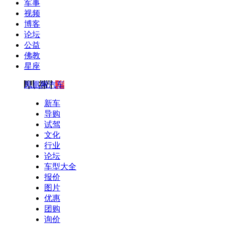
军事
视频
博客
论坛
公益
佛教
星座
凤凰网汽车
新车
导购
试驾
文化
行业
论坛
车型大全
报价
图片
优惠
团购
询价