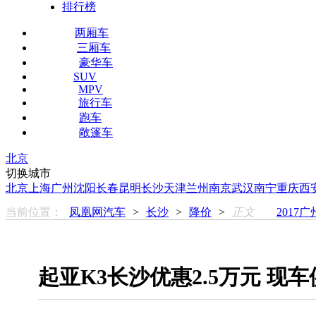
排行榜
两厢车
三厢车
豪华车
SUV
MPV
旅行车
跑车
敞篷车
北京
切换城市
北京
上海
广州
沈阳
长春
昆明
长沙
天津
兰州
南京
武汉
南宁
重庆
西
当前位置：
凤凰网汽车
>
长沙
>
降价
>
正文
2017
起亚K3长沙优惠2.5万元 现