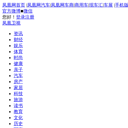
凤凰网首页
|
凤凰网汽车
|
凤凰网车商
|
商用车
|
现车汇
|
车展
|
手机
官方微博
■
微信
您好！
登录
注册
凤凰卫视
资讯
财经
娱乐
体育
时尚
健康
亲子
汽车
房产
家居
科技
旅游
读书
教育
文化
历史