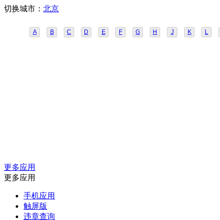
切换城市：
北京
A
B
C
D
E
F
G
H
J
K
L
更多应用
更多应用
手机应用
触屏版
违章查询