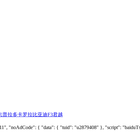
志
普拉多
卡罗拉
比亚迪F3
君越
"noAdCode": { "data": { "tuid": "u2879408" }, "script": "baiduTxtLis