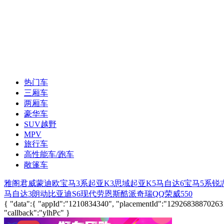
热门车
三厢车
两厢车
豪华车
SUV越野
MPV
旅行车
高性能车/跑车
敞篷车
雅阁
君威
蒙迪欧
宝马3系
起亚K3
思域
起亚K5
马自达6
宝马5系
锐
马自达3
朗动
比亚迪S6
现代劳恩斯酷派
奇瑞QQ
荣威550
{ "data":{ "appId":"1210834340", "placementId":"1292683887026311", 
"callback":"ylhPc" }