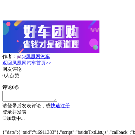
作者：
@
@凤凰网汽车
返回凤凰网汽车首页>>
网友评论
0
人点赞
|
评论
0
条
请
登录
后发表评论，或
快速注册
登录并发表
加载中...
{"data":{"tuid":"u6911383"},"script":"baiduTxtList.js","callback":"