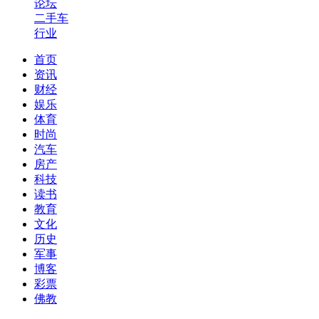
论坛
二手车
行业
首页
资讯
财经
娱乐
体育
时尚
汽车
房产
科技
读书
教育
文化
历史
军事
博客
彩票
佛教