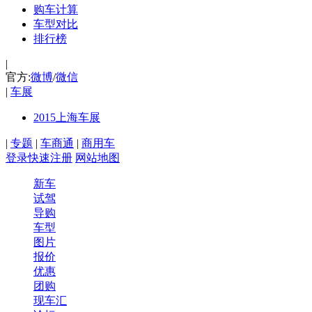
购车计算
车型对比
排行榜
|
官方:
微博
/
微信
|
车展
2015上海车展
|
专题
|
车商通
|
商用车
登录
快速注册
网站地图
新车
试驾
导购
车型
图片
报价
优惠
团购
现车汇