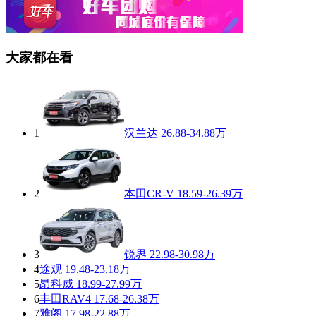
大家都在看
1
汉兰达
26.88-34.88万
2
本田CR-V
18.59-26.39万
3
锐界
22.98-30.98万
4
途观
19.48-23.18万
5
昂科威
18.99-27.99万
6
丰田RAV4
17.68-26.38万
7
雅阁
17.98-22.88万