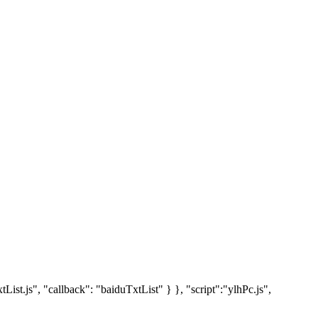
t.js", "callback": "baiduTxtList" } }, "script":"ylhPc.js",