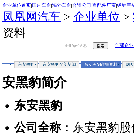
企业单位首页
|
国内车企
|
海外车企
|
合资公司
|
零配件厂商
|
经销巨
凤凰网汽车
>
企业单位
>
资料
全部企业
东安黑豹
东安黑豹全部新闻
东安黑豹详细资料
网友
安黑豹简介
东安黑豹
公司全称
：东安黑豹股