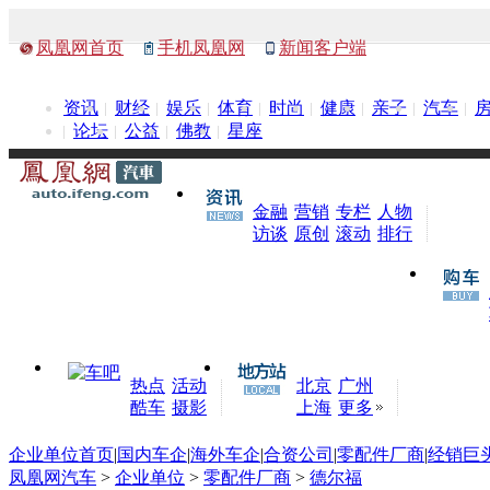
凤凰网首页
手机凤凰网
新闻客户端
资讯
财经
娱乐
体育
时尚
健康
亲子
汽车
论坛
公益
佛教
星座
金融
营销
专栏
人物
访谈
原创
滚动
排行
热点
活动
北京
广州
酷车
摄影
上海
更多
企业单位首页
|
国内车企
|
海外车企
|
合资公司
|
零配件厂商
|
经销巨
凤凰网汽车
>
企业单位
>
零配件厂商
>
德尔福