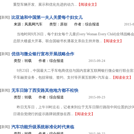
重型车辆开发、展示和优化先进的动力...
【阅读全文】
[
新闻
]
比亚迪和中国第一夫人关爱每个妇女儿
来源：凤凰网汽车
类型：原创
作者：综合报道
2015-
当地时间9月26日，每个妇女每个儿童(Every Woman Every Child)全球
总部大楼盛大开幕。联合国秘书长潘基文亲自主持并致...
【阅读全文】
[
新闻
]
优信与微众银行宣布开展战略合作
类型：转载
作者：综合报道
2015-09-24
9月23日，中国最大二手车电商优信与国内首家互联网银行微众银行联合
手车融资业务，包括审核、签约、支付等开展互联网+汽车金...
【阅读全文】
[
新闻
]
无车日除了西安路其他地方都不松快
类型：转载
作者：综合报道
2015-09-23
昨日无车日，上午10时左右，记者来到位于无车日限行路段中间位置的沙
日请自觉绕行的提示路牌就摆放在西...
【阅读全文】
[
新闻
]
汽车功能升级系统标准化时代来临
类型：转载
作者：综合报道
2015-09-22