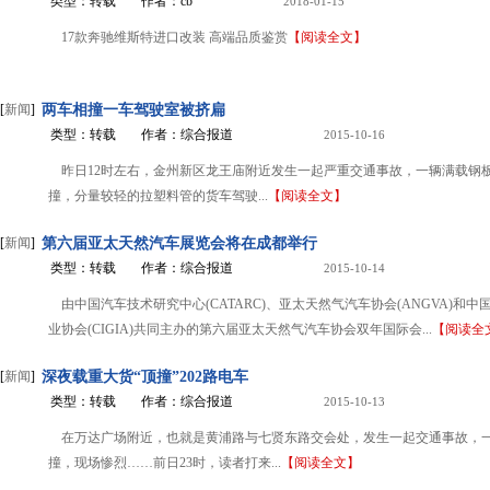
类型：转载
作者：cb
2018-01-15
17款奔驰维斯特进口改装 高端品质鉴赏
【阅读全文】
[
新闻
]
两车相撞一车驾驶室被挤扁
类型：转载
作者：综合报道
2015-10-16
昨日12时左右，金州新区龙王庙附近发生一起严重交通事故，一辆满载钢
撞，分量较轻的拉塑料管的货车驾驶...
【阅读全文】
[
新闻
]
第六届亚太天然汽车展览会将在成都举行
类型：转载
作者：综合报道
2015-10-14
由中国汽车技术研究中心(CATARC)、亚太天然气汽车协会(ANGVA)和
业协会(CIGIA)共同主办的第六届亚太天然气汽车协会双年国际会...
【阅读全
[
新闻
]
深夜载重大货“顶撞”202路电车
类型：转载
作者：综合报道
2015-10-13
在万达广场附近，也就是黄浦路与七贤东路交会处，发生一起交通事故，一
撞，现场惨烈……前日23时，读者打来...
【阅读全文】