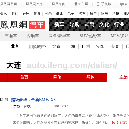
凤凰网首页
|
凤凰网汽车
|
凤凰车商
|
北京车展
|
手机版
|
官
资讯
财经
娱乐
体育
时尚
健康
亲子
汽车
房产
家居
科技
旅
新车
导购
试驾
文化
行业
三厢车
两厢车
高档/豪华车
SUV/越野车
MPV/多
北京
北京
上海
广州
沈阳
长春
切换城市
auto.ifeng.com/dalian/
大连
首页
降价
导购
车闻
[
新闻
]
越级豪华，全新BMW X3
类型：转载
2018-03-16
在数字科技飞速迭代的影响下，人们的审美需求也在悄然变化。消费升级
来显著影响，人们对品质和精致感的需求也不断提升。如今的...
【阅读全文