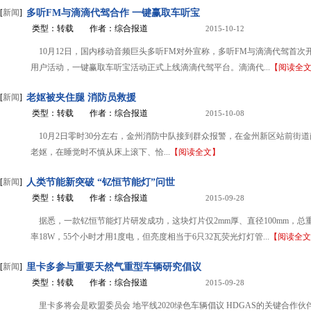
[
新闻
]
多听FM与滴滴代驾合作 一键赢取车听宝
类型：转载
作者：综合报道
2015-10-12
10月12日，国内移动音频巨头多听FM对外宣称，多听FM与滴滴代驾首次
用户活动，一键赢取车听宝活动正式上线滴滴代驾平台。滴滴代...
【阅读全
[
新闻
]
老妪被夹住腿 消防员救援
类型：转载
作者：综合报道
2015-10-08
10月2日零时30分左右，金州消防中队接到群众报警，在金州新区站前街道
老妪，在睡觉时不慎从床上滚下、恰...
【阅读全文】
[
新闻
]
人类节能新突破 “钇恒节能灯”问世
类型：转载
作者：综合报道
2015-09-28
据悉，一款钇恒节能灯片研发成功，这块灯片仅2mm厚、直径100mm，总重
率18W，55个小时才用1度电，但亮度相当于6只32瓦荧光灯灯管...
【阅读全文
[
新闻
]
里卡多参与重要天然气重型车辆研究倡议
类型：转载
作者：综合报道
2015-09-28
里卡多将会是欧盟委员会 地平线2020绿色车辆倡议 HDGAS的关键合作