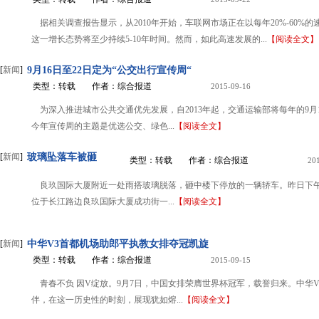
据相关调查报告显示，从2010年开始，车联网市场正在以每年20%-60%
这一增长态势将至少持续5-10年时间。然而，如此高速发展的...
【阅读全文】
[
新闻
]
9月16日至22日定为“公交出行宣传周“
类型：转载
作者：综合报道
2015-09-16
为深入推进城市公共交通优先发展，自2013年起，交通运输部将每年的9月
今年宣传周的主题是优选公交、绿色...
【阅读全文】
[
新闻
]
玻璃坠落车被砸
类型：转载
作者：综合报道
20
良玖国际大厦附近一处雨搭玻璃脱落，砸中楼下停放的一辆轿车。昨日下
位于长江路边良玖国际大厦成功街一...
【阅读全文】
[
新闻
]
中华V3首都机场助郎平执教女排夺冠凯旋
类型：转载
作者：综合报道
2015-09-15
青春不负 因V绽放。9月7日，中国女排荣膺世界杯冠军，载誉归来。中华
伴，在这一历史性的时刻，展现犹如熔...
【阅读全文】