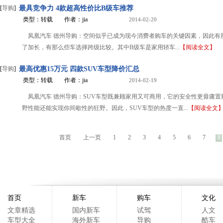
[
导购
]
最具竞争力 4款超高性价比B级车推荐
类型：转载
作者：jia
2014-02-20
凤凰汽车 德州导购：空间似乎已成为现今消费者购车的关键因素，因此有
了加长，有那么些车选择跨级比较。其中B级车是家用轿车...
【阅读全文】
[
导购
]
最高优惠15万元 四款SUV车型降价汇总
类型：转载
作者：jia
2014-02-19
凤凰汽车 德州导购：SUV车型既兼顾家用又可商用，它的安全性更毋庸置
野性能还能实现你间歇性的狂野。因此，SUV车型的热度一直...
【阅读全文
首页
上一页
1
2
3
4
5
6
7
8
首页
新车
购车
文化
文章精选
国内新车
试驾
人文
车型大全
海外新车
导购
酷车