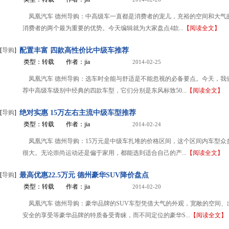
凤凰汽车 德州导购：中高级车一直都是消费者的宠儿，充裕的空间和大气
消费者的两个最为重要的优势。今天编辑就为大家盘点4款...
【阅读全文】
[
导购
]
配置丰富 四款高性价比中级车推荐
类型：转载
作者：jia
2014-02-25
凤凰汽车 德州导购：选车时全能与舒适是不能忽视的必备要点。今天，我
荐中高级车级别中经典的四款车型，它们分别是东风标致50...
【阅读全文】
[
导购
]
绝对实惠 15万左右主流中级车型推荐
类型：转载
作者：jia
2014-02-24
凤凰汽车 德州导购：15万元是中级车扎堆的价格区间，这个区间内车型众
很大。无论崇尚运动还是偏于家用，都能选到适合自己的产...
【阅读全文】
[
导购
]
最高优惠22.5万元 德州豪华SUV降价盘点
类型：转载
作者：jia
2014-02-20
凤凰汽车 德州导购：豪华品牌的SUV车型凭借大气的外观，宽敞的空间、
安全的享受等豪华品牌的特质备受青睐，而不同定位的豪华S...
【阅读全文】