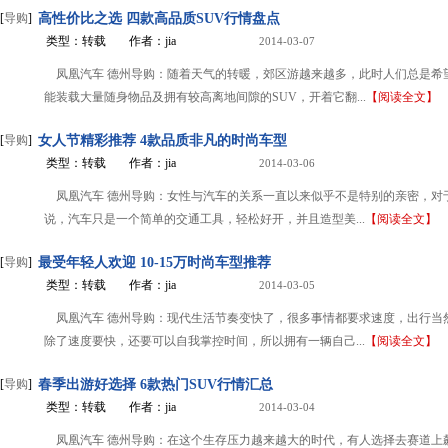
[
导购
]
高性价比之选 四款高品质SUV行情盘点
类型：转载
作者：jia
2014-03-07
凤凰汽车 德州导购：随着天气的转暖，郊区游越来越多，此时人们总是希
能装载大量随身物品及拥有较高离地间隙的SUV，开着它翻...
【阅读全文】
[
导购
]
女人节精彩推荐 4款品质非凡的时尚车型
类型：转载
作者：jia
2014-03-06
凤凰汽车 德州导购：女性与汽车的关系一直以来似乎不是特别的亲密，对
说，汽车只是一个简单的交通工具，轻松好开，并且造型美...
【阅读全文】
[
导购
]
最受年轻人欢迎 10-15万时尚车型推荐
类型：转载
作者：jia
2014-03-05
凤凰汽车 德州导购：现代生活节奏变快了，很多事情都要求速度，出行当
除了速度要快，还要可以自我掌控时间，所以拥有一辆自己...
【阅读全文】
[
导购
]
春季出游好选择 6款热门SUV行情汇总
类型：转载
作者：jia
2014-03-04
凤凰汽车 德州导购：在这个生存压力越来越大的时代，有人选择去赛道上