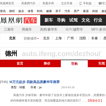
凤凰网首页
|
凤凰网汽车
|
凤凰车商
|
北京车展
|
手机版
|
官
资讯
财经
娱乐
体育
时尚
健康
亲子
汽车
房产
家居
科技
旅
新车
导购
试驾
文化
行业
三厢车
两厢车
高档/豪华车
SUV/越野车
MPV/多
北京
北京
上海
广州
沈阳
长春
切换城市
auto.ifeng.com/dezhou/
德州
首页
降价
车闻
导购
[
导购
]
30万元起步 四款高品质豪华车推荐
类型：转载
作者：jia
2014-03-26
凤凰汽车 济南导购：豪华车除了在技术上要领先很多车型以外，其重要的
的内饰都有着丰富的配置，而且能覆盖的地方都武装到了，...
【阅读全文】