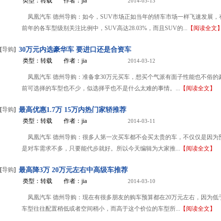
类型：转载
作者：jia
2014-03-13
凤凰汽车 德州导购：如今，SUV市场正如当年的轿车市场一样飞速发展，
前年的各车型级别关注比例中，SUV高达28.03%，而且SUV的...
【阅读全文
[
导购
]
30万元内选豪华车 要进口还是合资车
类型：转载
作者：jia
2014-03-12
凤凰汽车 德州导购：准备拿30万元买车，想买个气派有面子性能也不俗的
前可选择的车型也不少，似选择乎也不是什么太难的事情。...
【阅读全文】
[
导购
]
最高优惠1.7万 15万内热门家轿推荐
类型：转载
作者：jia
2014-03-11
凤凰汽车 德州导购：很多人第一次买车都不会买太贵的车，不仅仅是因为
是对车需求不多，只要能代步就好。所以今天编辑为大家推...
【阅读全文】
[
导购
]
最高降3万 20万元左右中高级车推荐
类型：转载
作者：jia
2014-03-10
凤凰汽车 德州导购：现在有很多朋友的购车预算都在20万元左右，因为低
车型往往配置稍低或者空间稍小，而高于这个价位的车型所...
【阅读全文】