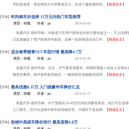
求的是速度，用这样的方式来释放压力；在这个越来越崇尚...
【阅读全文】
[
导购
]
时尚购车好选择 15万元内热门车型推荐
类型：转载
作者：jia
2014-03-03
凤凰汽车 德州导购：年龄是汽车用户群体划分的主要依据之一，不少品牌
日起就确定了用户群体的年龄段。选择一款风格适合自己年...
【阅读全文】
[
导购
]
适合春季踏青SUV车型行情 最高降4.7万
类型：转载
作者：jia
2014-02-28
凤凰汽车 德州导购：近日，天气逐渐变暖和，闲暇时携家人或友人自驾出
惬意的事情，面对各种复杂路况，一般的轿车虽能勉强适用...
【阅读全文】
[
导购
]
最高优惠8.35万 入门级豪华车降价汇总
类型：转载
作者：jia
2014-02-27
凤凰汽车 德州导购：对于预算在30-40万区间的消费者来说，他们可以选
入门级车，也可以选择中级车的高端车型，关键在于是选择...
【阅读全文】
[
导购
]
热销中高级车降价排行 最高直降4.8万
类型：转载
作者：jia
2014-02-26