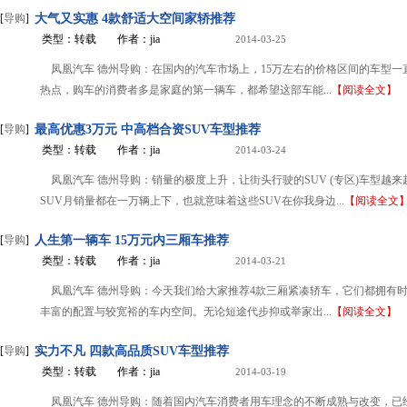
[
导购
]
大气又实惠 4款舒适大空间家轿推荐
类型：转载
作者：jia
2014-03-25
凤凰汽车 德州导购：在国内的汽车市场上，15万左右的价格区间的车型一
热点，购车的消费者多是家庭的第一辆车，都希望这部车能...
【阅读全文】
[
导购
]
最高优惠3万元 中高档合资SUV车型推荐
类型：转载
作者：jia
2014-03-24
凤凰汽车 德州导购：销量的极度上升，让街头行驶的SUV (专区)车型越
SUV月销量都在一万辆上下，也就意味着这些SUV在你我身边...
【阅读全文
[
导购
]
人生第一辆车 15万元内三厢车推荐
类型：转载
作者：jia
2014-03-21
凤凰汽车 德州导购：今天我们给大家推荐4款三厢紧凑轿车，它们都拥有
丰富的配置与较宽裕的车内空间。无论短途代步抑或举家出...
【阅读全文】
[
导购
]
实力不凡 四款高品质SUV车型推荐
类型：转载
作者：jia
2014-03-19
凤凰汽车 德州导购：随着国内汽车消费者用车理念的不断成熟与改变，已