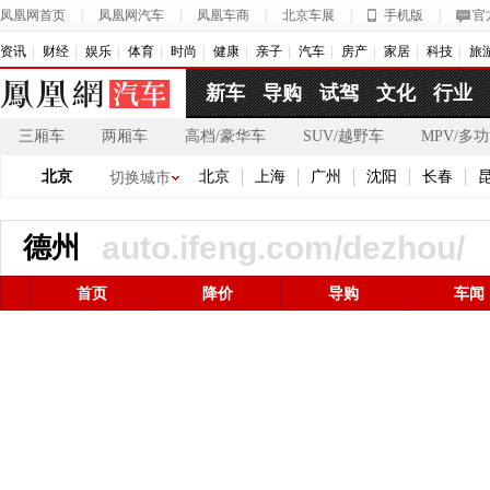
凤凰网首页
|
凤凰网汽车
|
凤凰车商
|
北京车展
|
手机版
|
官
资讯
财经
娱乐
体育
时尚
健康
亲子
汽车
房产
家居
科技
旅
新车
导购
试驾
文化
行业
三厢车
两厢车
高档/豪华车
SUV/越野车
MPV/多
北京
北京
上海
广州
沈阳
长春
切换城市
auto.ifeng.com/dezhou/
德州
首页
降价
导购
车闻