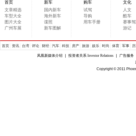
首页
新车
购车
文化
文章精选
国内新车
试驾
人文
车型大全
海外新车
导购
酷车
图片大全
谍照
用车手册
赛事驾
广州车展
新车图解
游记
首页
资讯
台湾
评论
财经
汽车
科技
房产
旅游
娱乐
时尚
体育
军事
历
凤凰新媒体介绍
|
投资者关系 Investor Relations
|
广告服务
Copyright © 2011 Phoen