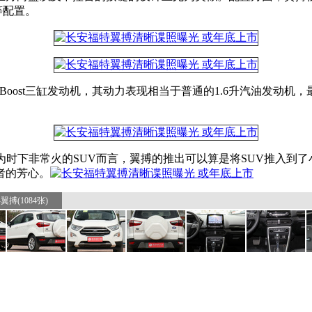
等配置。
 EcoBoost三缸发动机，其动力表现相当于普通的1.6升汽油发动
为时下非常火的SUV而言，翼搏的推出可以算是将SUV推入到
者的芳心。
翼搏(1084张)