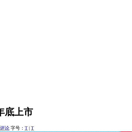
年底上市
评论
字号：
T
|
T