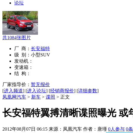
论坛
共
1084
张图片
厂 商：
长安福特
级 别：
小型SUV
发动机：
变速箱：
结 构：
厂家指导价：
暂无报价
[
进入频道
] [
进入论坛
] [
经销商报价
] [
详细参数
]
凤凰网汽车
>
新车
>
谍照
> 正文
长安福特翼搏清晰谍照曝光 或
2012年08月07日 06:15
来源：凤凰汽车 作者：
唐瑾
0
人参与
0
条