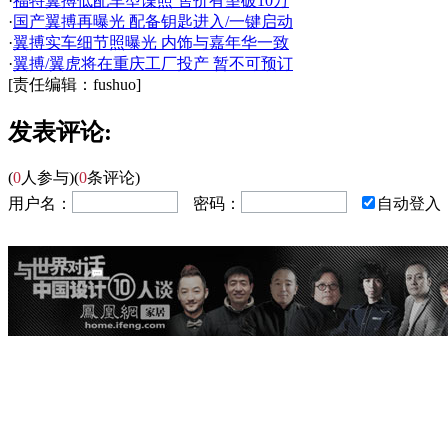
·
福特翼搏低配车型谍照 售价有望破10万
·
国产翼搏再曝光 配备钥匙进入/一键启动
·
翼搏实车细节照曝光 内饰与嘉年华一致
·
翼搏/翼虎将在重庆工厂投产 暂不可预订
[责任编辑：fushuo]
发表评论:
(
0
人参与)
(
0
条评论)
用户名：
密码：
自动登入