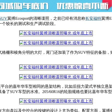
SUV
翼搏Ecosport的清晰谍照，之前已经有消息称
长安福特
翼博E
一个较长的测试和生产调试阶段。
气格栅和棱角分明的大灯，尾门还加装了作为SUV特征的备胎，
该平台的嘉年华车型相同的悬架结构，比如后扭力梁式半独立悬
SUV车型的水准。205/60R16的轮胎规格也要比嘉年华车
在方向盘以及中控台的按键的设计上尤为类似。配置方面，翼搏