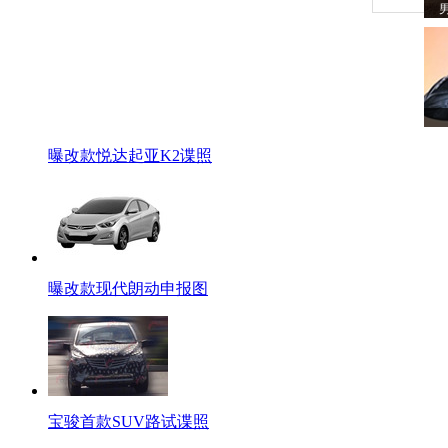
曝改款悦达起亚K2谍照
曝改款现代朗动申报图
宝骏首款SUV路试谍照