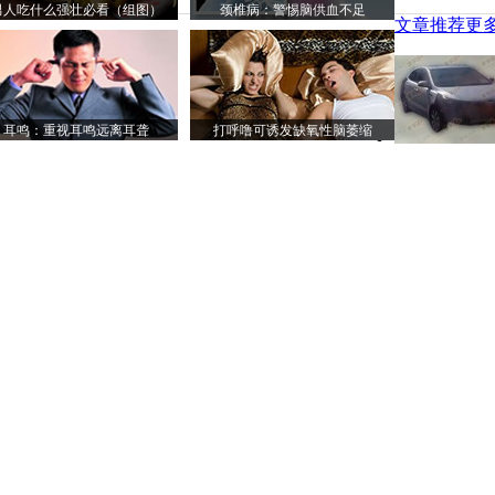
男人吃什么强壮必看（组图）
颈椎病：警惕脑供血不足
文章推荐
更多
耳鸣：重视耳鸣远离耳聋
打呼噜可诱发缺氧性脑萎缩