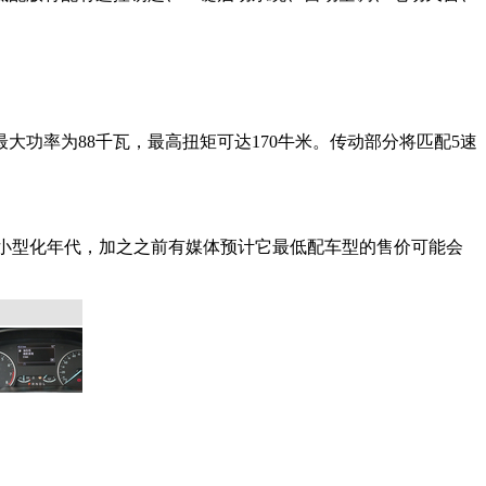
机，最大功率为88千瓦，最高扭矩可达170牛米。传动部分将匹配5速
了小型化年代，加之之前有媒体预计它最低配车型的售价可能会